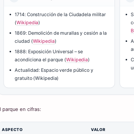
1714: Construcción de la Ciudadela militar
S
(
Wikipedia
)
c
B
1869: Demolición de murallas y cesión a la
ciudad (
Wikipedia
)
A
a
1888: Exposición Universal – se
acondiciona el parque (
Wikipedia
)
C
u
Actualidad: Espacio verde público y
gratuito (Wikipedia)
l parque en cifras:
ASPECTO
VALOR