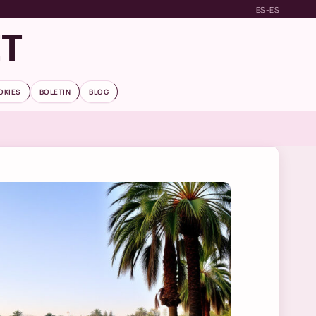
ES-ES
ET
OKIES
BOLETIN
BLOG