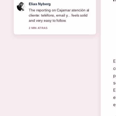
Clara West
Good verification work around Bono
jubilados enero 2026: montos y
fechas.... More outlets should write like
this.
4 MIN ATRAS
E
c
p
s
E
e
e