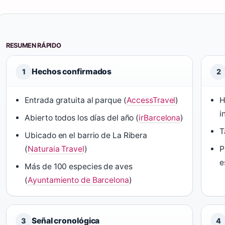
RESUMEN RÁPIDO
Hechos confirmados
1
2
Entrada gratuita al parque (
AccessTravel
)
H
i
Abierto todos los días del año (
irBarcelona
)
T
Ubicado en el barrio de La Ribera
(
Naturaia Travel
)
P
e
Más de 100 especies de aves
(
Ayuntamiento de Barcelona
)
Señal cronológica
3
4