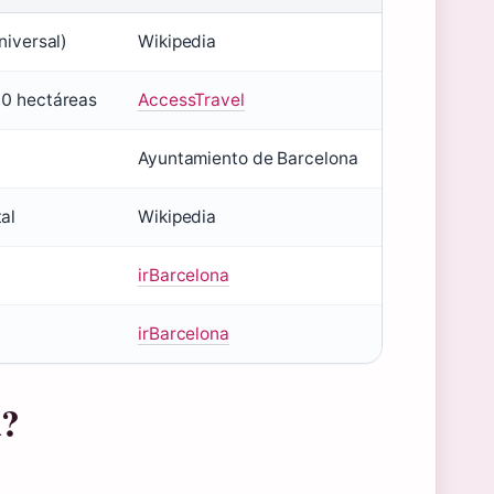
niversal)
Wikipedia
0 hectáreas
AccessTravel
Ayuntamiento de Barcelona
al
Wikipedia
irBarcelona
irBarcelona
a?