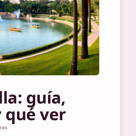
la: guía,
y qué ver
BERG