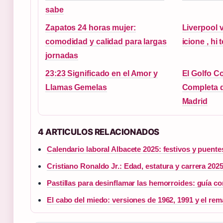
sabe
Zapatos 24 horas mujer:
Liverpool v
comodidad y calidad para largas
icione , hi 
jornadas
23:23 Significado en el Amor y
El Golfo C
Llamas Gemelas
Completa 
Madrid
4 ARTICULOS RELACIONADOS
Calendario laboral Albacete 2025: festivos y puente
Cristiano Ronaldo Jr.: Edad, estatura y carrera 202
Pastillas para desinflamar las hemorroides: guía c
El cabo del miedo: versiones de 1962, 1991 y el re