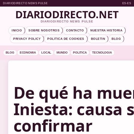
DIARIODIRECTO NEWS PULSE
ES-ES
DIARIODIRECTO.NET
DIARIODIRECTO NEWS PULSE
INICIO
SOBRE NOSOTROS
CONTACTO
NUESTRA HISTORIA
PRIVACY POLICY
POLITICA DE COOKIES
BOLETIN
BLOG
BLOG
ECONOMIA
LOCAL
MUNDO
POLITICA
TECNOLOGIA
De qué ha mue
Iniesta: causa 
confirmar