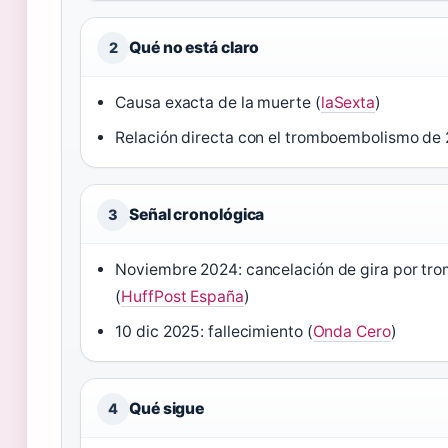
Qué no está claro
2
Causa exacta de la muerte (
laSexta
)
Relación directa con el tromboembolismo de 
Señal cronológica
3
Noviembre 2024: cancelación de gira por tr
(
HuffPost España
)
10 dic 2025: fallecimiento (
Onda Cero
)
Qué sigue
4