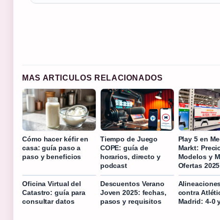
MAS ARTICULOS RELACIONADOS
Cómo hacer kéfir en
Tiempo de Juego
Play 5 en Me
casa: guía paso a
COPE: guía de
Markt: Preci
paso y beneficios
horarios, directo y
Modelos y M
podcast
Ofertas 2025
Oficina Virtual del
Descuentos Verano
Alineacione
Catastro: guía para
Joven 2025: fechas,
contra Atlét
consultar datos
pasos y requisitos
Madrid: 4-0 y