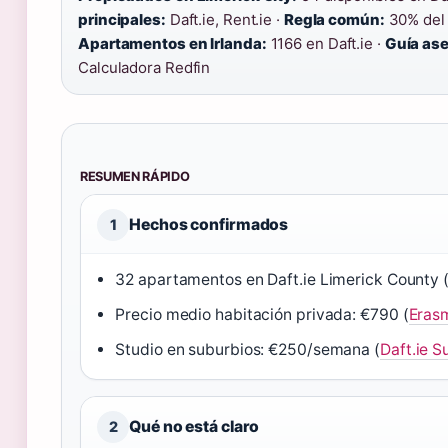
principales:
Daft.ie, Rent.ie ·
Regla común:
30% del 
Apartamentos en Irlanda:
1166 en Daft.ie ·
Guía ase
Calculadora Redfin
RESUMEN RÁPIDO
Hechos confirmados
1
32 apartamentos en Daft.ie Limerick County 
Precio medio habitación privada: €790 (
Eras
Studio en suburbios: €250/semana (
Daft.ie 
Qué no está claro
2