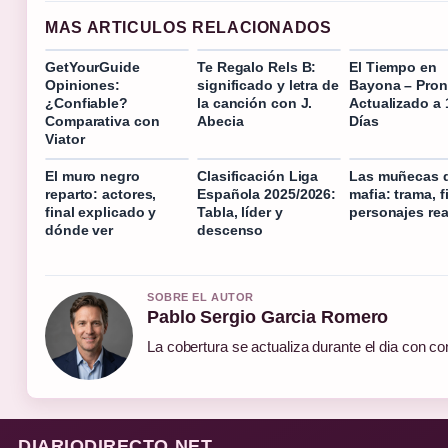
MAS ARTICULOS RELACIONADOS
GetYourGuide
Te Regalo Rels B:
El Tiempo en
Opiniones:
significado y letra de
Bayona – Pron
¿Confiable?
la canción con J.
Actualizado a 
Comparativa con
Abecia
Días
Viator
El muro negro
Clasificación Liga
Las muñecas d
reparto: actores,
Española 2025/2026:
mafia: trama, f
final explicado y
Tabla, líder y
personajes rea
dónde ver
descenso
SOBRE EL AUTOR
Pablo Sergio Garcia Romero
La cobertura se actualiza durante el dia con co
DIARIODIRECTO.NET