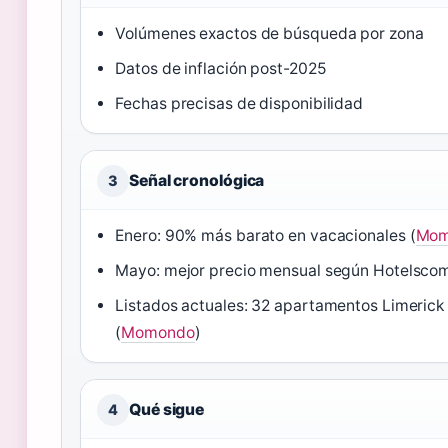
Volúmenes exactos de búsqueda por zona
Datos de inflación post-2025
Fechas precisas de disponibilidad
Señal cronológica
3
Enero: 90% más barato en vacacionales (
Mom
Mayo: mejor precio mensual según Hotelsco
Listados actuales: 32 apartamentos Limerick 
(
Momondo
)
Qué sigue
4