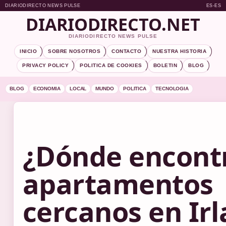
DIARIODIRECTO NEWS PULSE
ES-ES
DIARIODIRECTO.NET
DIARIODIRECTO NEWS PULSE
INICIO
SOBRE NOSOTROS
CONTACTO
NUESTRA HISTORIA
PRIVACY POLICY
POLITICA DE COOKIES
BOLETIN
BLOG
BLOG
ECONOMIA
LOCAL
MUNDO
POLITICA
TECNOLOGIA
¿Dónde encont
apartamentos
cercanos en Ir