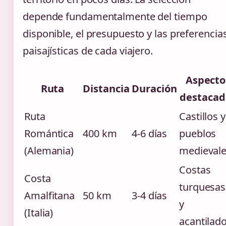
depende fundamentalmente del tiempo
disponible, el presupuesto y las preferencia
paisajísticas de cada viajero.
Aspecto
Ruta
Distancia
Duración
destacad
Ruta
Castillos y
Romántica
400 km
4-6 días
pueblos
(Alemania)
medieval
Costas
Costa
turquesas
Amalfitana
50 km
3-4 días
y
(Italia)
acantilad