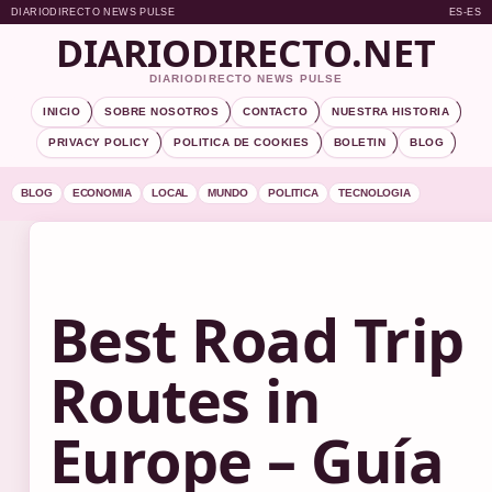
DIARIODIRECTO NEWS PULSE
ES-ES
DIARIODIRECTO.NET
DIARIODIRECTO NEWS PULSE
INICIO
SOBRE NOSOTROS
CONTACTO
NUESTRA HISTORIA
PRIVACY POLICY
POLITICA DE COOKIES
BOLETIN
BLOG
BLOG
ECONOMIA
LOCAL
MUNDO
POLITICA
TECNOLOGIA
Best Road Trip
Routes in
Europe – Guía