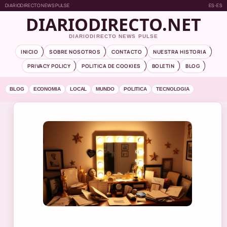
DIARIODIRECTO NEWS PULSE
ES-ES
DIARIODIRECTO.NET
DIARIODIRECTO NEWS PULSE
INICIO
SOBRE NOSOTROS
CONTACTO
NUESTRA HISTORIA
PRIVACY POLICY
POLITICA DE COOKIES
BOLETIN
BLOG
BLOG
ECONOMIA
LOCAL
MUNDO
POLITICA
TECNOLOGIA