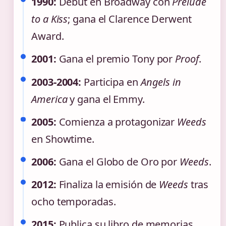
1990:
Debut en Broadway con
Prelude
to a Kiss
; gana el Clarence Derwent
Award.
2001:
Gana el premio Tony por
Proof
.
2003-2004:
Participa en
Angels in
America
y gana el Emmy.
2005:
Comienza a protagonizar
Weeds
en Showtime.
2006:
Gana el Globo de Oro por
Weeds
.
2012:
Finaliza la emisión de
Weeds
tras
ocho temporadas.
2015:
Publica su libro de memorias