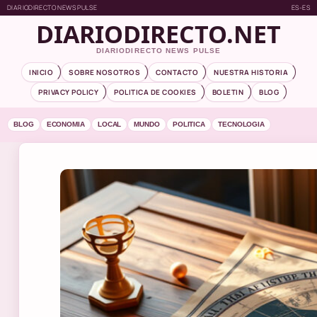
DIARIODIRECTO NEWS PULSE
ES-ES
DIARIODIRECTO.NET
DIARIODIRECTO NEWS PULSE
INICIO
SOBRE NOSOTROS
CONTACTO
NUESTRA HISTORIA
PRIVACY POLICY
POLITICA DE COOKIES
BOLETIN
BLOG
BLOG
ECONOMIA
LOCAL
MUNDO
POLITICA
TECNOLOGIA