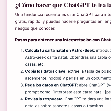
¿Cómo hacer que ChatGPT te lea la 
Una tendencia reciente es usar ChatGPT para inter
gratis, rápido, y puedes hacerle preguntas en len
riesgos que conocer.
Pasos para obtener una interpretación con Cha
Calcula tu carta natal en Astro-Seek
: introdu
Astro-Seek carta natal. Obtendrás una tabla c
casas, etc.
Copia los datos clave
: extrae la tabla de posi
ascendente, nodos) y pégala en un documento
Pega los datos en ChatGPT
: abre ChatGPT (ve
prompt como: “Interpreta esta carta natal: [pe
Revisa la respuesta
: ChatGPT te dará una int
detalles sobre aspectos, casas o tránsitos.