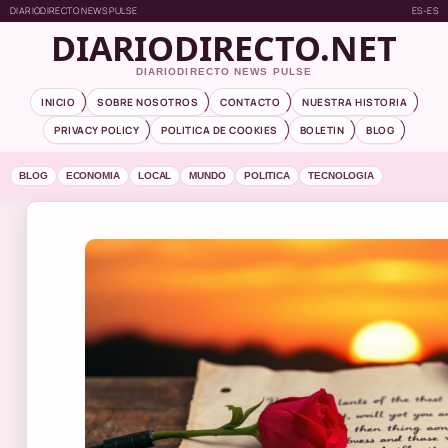
DIARIODIRECTO NEWS PULSE
ES-ES
DIARIODIRECTO.NET
DIARIODIRECTO NEWS PULSE
INICIO
SOBRE NOSOTROS
CONTACTO
NUESTRA HISTORIA
PRIVACY POLICY
POLITICA DE COOKIES
BOLETIN
BLOG
BLOG
ECONOMIA
LOCAL
MUNDO
POLITICA
TECNOLOGIA