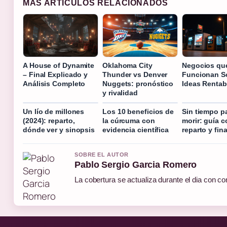
MAS ARTICULOS RELACIONADOS
A House of Dynamite
Oklahoma City
Negocios qu
– Final Explicado y
Thunder vs Denver
Funcionan S
Análisis Completo
Nuggets: pronóstico
Ideas Rentab
y rivalidad
Un lío de millones
Los 10 beneficios de
Sin tiempo p
(2024): reparto,
la cúrcuma con
morir: guía c
dónde ver y sinopsis
evidencia científica
reparto y fina
SOBRE EL AUTOR
Pablo Sergio Garcia Romero
La cobertura se actualiza durante el dia con co