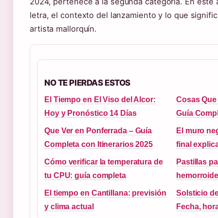
2024, pertenece a la segunda categoría. En este 
letra, el contexto del lanzamiento y lo que signifi
artista mallorquín.
NO TE PIERDAS ESTOS
El Tiempo en El Viso del Alcor:
Cosas Que 
Hoy y Pronóstico 14 Días
Guía Compl
Que Ver en Ponferrada – Guía
El muro neg
Completa con Itinerarios 2025
final expli
Cómo verificar la temperatura de
Pastillas p
tu CPU: guía completa
hemorroide
El tiempo en Cantillana: previsión
Solsticio d
y clima actual
Fecha, hora