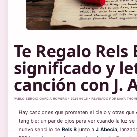
Te Regalo Rels 
significado y le
canción con J. 
PABLO SERGIO GARCIA ROMERO • 2026-06-15 • REVISADO POR MAYA THO
Hay canciones que prometen el cielo y otras que
tangible: un par de ojos para ver cuando la luz se
nuevo sencillo de
Rels B
junto a
J. Abecia
, lanzad