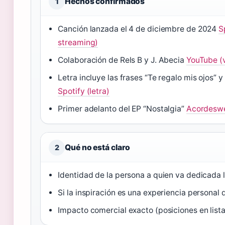
Hechos confirmados
1
Canción lanzada el 4 de diciembre de 2024
S
streaming)
Colaboración de Rels B y J. Abecia
YouTube (v
Letra incluye las frases “Te regalo mis ojos” 
Spotify (letra)
Primer adelanto del EP “Nostalgia”
Acordeswe
Qué no está claro
2
Identidad de la persona a quien va dedicada 
Si la inspiración es una experiencia personal 
Impacto comercial exacto (posiciones en lista