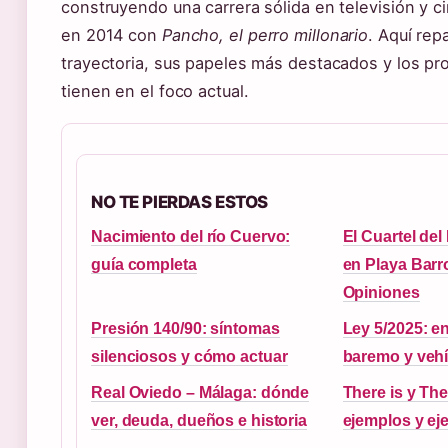
construyendo una carrera sólida en televisión y 
en 2014 con
Pancho, el perro millonario
. Aquí re
trayectoria, sus papeles más destacados y los pr
tienen en el foco actual.
NO TE PIERDAS ESTOS
Nacimiento del río Cuervo:
El Cuartel del
guía completa
en Playa Barro
Opiniones
Presión 140/90: síntomas
Ley 5/2025: en
silenciosos y cómo actuar
baremo y vehí
Real Oviedo – Málaga: dónde
There is y The
ver, deuda, dueños e historia
ejemplos y eje