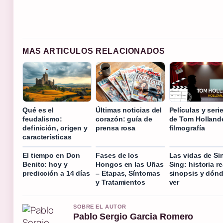
MAS ARTICULOS RELACIONADOS
Qué es el
Últimas noticias del
Películas y seri
feudalismo:
corazón: guía de
de Tom Holland
definición, origen y
prensa rosa
filmografía
características
El tiempo en Don
Fases de los
Las vidas de Si
Benito: hoy y
Hongos en las Uñas
Sing: historia re
predicción a 14 días
– Etapas, Síntomas
sinopsis y dón
y Tratamientos
ver
SOBRE EL AUTOR
Pablo Sergio Garcia Romero