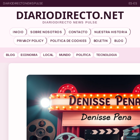
DIARIODIRECTO NEWS PULSE
ES-ES
DIARIODIRECTO.NET
DIARIODIRECTO NEWS PULSE
INICIO
SOBRE NOSOTROS
CONTACTO
NUESTRA HISTORIA
PRIVACY POLICY
POLITICA DE COOKIES
BOLETIN
BLOG
BLOG
ECONOMIA
LOCAL
MUNDO
POLITICA
TECNOLOGIA