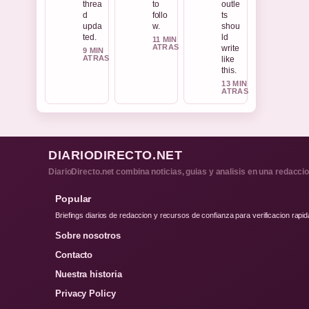
threa
to
outle
d
follo
ts
upda
w.
shou
ted.
ld
11 MIN
ATRAS
write
9 MIN
ATRAS
like
this.
13 MIN
ATRAS
DIARIODIRECTO.NET
DiarioDirecto.net combina noticias, guias y analisis en una redacci
Popular
Briefings diarios de redaccion y recursos de confianza para verificacion rapid
Sobre nosotros
Contacto
Nuestra historia
Privacy Policy