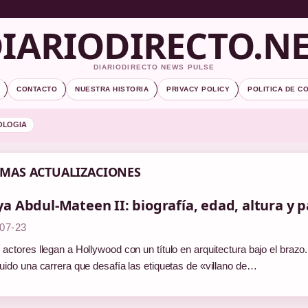
IARIODIRECTO.N
DIARIODIRECTO NEWS PULSE
CONTACTO
NUESTRA HISTORIA
PRIVACY POLICY
POLITICA DE C
OLOGIA
IMAS ACTUALIZACIONES
a Abdul-Mateen II: biografía, edad, altura y 
07-23
actores llegan a Hollywood con un título en arquitectura bajo el braz
uido una carrera que desafía las etiquetas de «villano de…