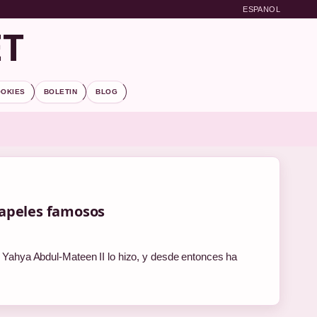
ESPANOL
ET
OOKIES
BOLETIN
BLOG
papeles famosos
o. Yahya Abdul-Mateen II lo hizo, y desde entonces ha