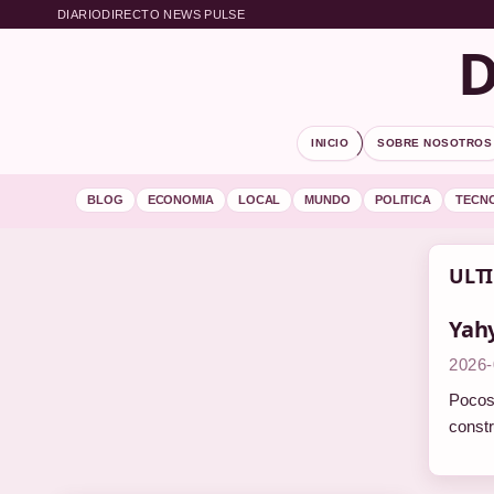
DIARIODIRECTO NEWS PULSE
D
INICIO
SOBRE NOSOTROS
BLOG
ECONOMIA
LOCAL
MUNDO
POLITICA
TECN
ULT
Yahy
2026-
Pocos 
constr