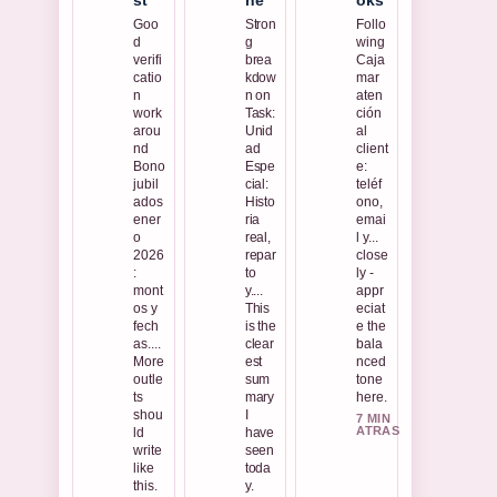
st
ne
oks
Goo
Stron
Follo
d
g
wing
verifi
brea
Caja
catio
kdow
mar
n
n on
aten
work
Task:
ción
arou
Unid
al
nd
ad
client
Bono
Espe
e:
jubil
cial:
teléf
ados
Histo
ono,
ener
ria
emai
o
real,
l y...
2026
repar
close
:
to
ly -
mont
y....
appr
os y
This
eciat
fech
is the
e the
as....
clear
bala
More
est
nced
outle
sum
tone
ts
mary
here.
shou
I
7 MIN
ATRAS
ld
have
write
seen
like
toda
this.
y.