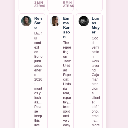
3 MIN
5 MIN
ATRAS
ATRAS
Ren
Em
Luc
Sat
ma
as
o
Karl
Mey
sso
er
Usef
n
ul
Goo
cont
The
d
ext
repor
verifi
on
ting
catio
Bono
on
n
jubil
Task:
work
ados
Unid
arou
ener
ad
nd
o
Espe
Caja
2026
cial:
mar
:
Histo
aten
mont
ria
ción
os y
real,
al
fech
repar
client
as....
to y...
e:
Plea
feels
teléf
se
solid
ono,
keep
and
emai
this
very
l y....
live
easy
More