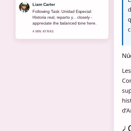
Maja Eriksson
d
Useful context on Cajamar atención al
cliente: teléfono, email y.... Please keep
q
this live thread updated.
c
6 MIN ATRAS
Núc
Les
Cor
sup
his
d’A
¿C