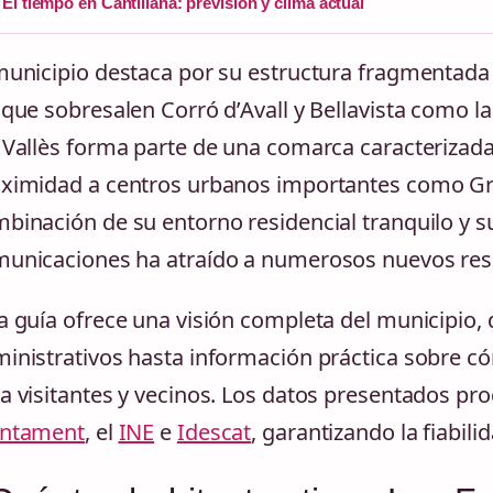
El tiempo en Cantillana: previsión y clima actual
municipio destaca por su estructura fragmentada 
 que sobresalen Corró d’Avall y Bellavista como 
 Vallès forma parte de una comarca caracteriza
ximidad a centros urbanos importantes como Gran
binación de su entorno residencial tranquilo y su
unicaciones ha atraído a numerosos nuevos resi
a guía ofrece una visión completa del municipio,
inistrativos hasta información práctica sobre có
a visitantes y vecinos. Los datos presentados pr
untament
, el
INE
e
Idescat
, garantizando la fiabili