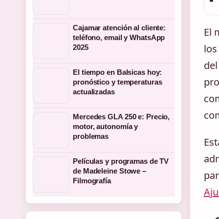
Cajamar atención al cliente:
El 
teléfono, email y WhatsApp
los
2025
del
El tiempo en Balsicas hoy:
pro
pronóstico y temperaturas
actualizadas
com
com
Mercedes GLA 250 e: Precio,
motor, autonomía y
problemas
Est
adm
Películas y programas de TV
de Madeleine Stowe –
par
Filmografía
Aj