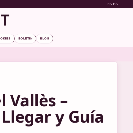
ES-ES
ET
OOKIES
BOLETIN
BLOG
 Vallès –
Llegar y Guía