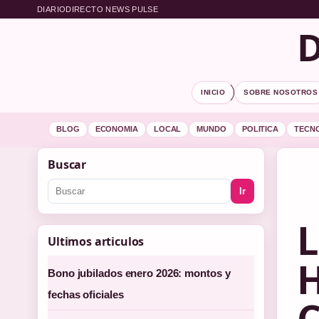
DIARIODIRECTO NEWS PULSE
D
INICIO
SOBRE NOSOTROS
BLOG
ECONOMIA
LOCAL
MUNDO
POLITICA
TECN
Buscar
Ir
L
Ultimos articulos
H
Bono jubilados enero 2026: montos y
fechas oficiales