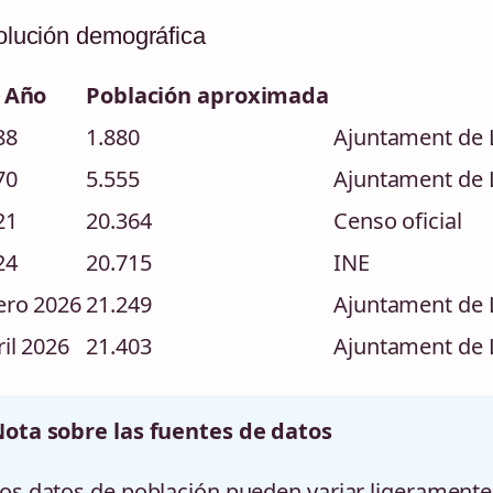
olución demográfica
Año
Población aproximada
88
1.880
Ajuntament de L
70
5.555
Ajuntament de L
21
20.364
Censo oficial
24
20.715
INE
ero 2026
21.249
Ajuntament de L
il 2026
21.403
Ajuntament de L
ota sobre las fuentes de datos
os datos de población pueden variar ligeramente 