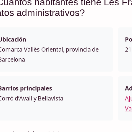
uántos habitantes tiene Les Fr
tos administrativos?
Ubicación
Po
Comarca Vallès Oriental, provincia de
21
Barcelona
Barrios principales
Ad
Corró d’Avall y Bellavista
Aj
Va