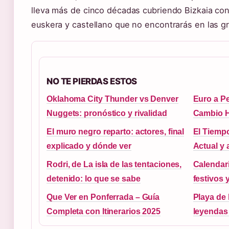
lleva más de cinco décadas cubriendo Bizkaia co
euskera y castellano que no encontrarás en las 
NO TE PIERDAS ESTOS
Oklahoma City Thunder vs Denver
Euro a P
Nuggets: pronóstico y rivalidad
Cambio H
El muro negro reparto: actores, final
El Tiempo
explicado y dónde ver
Actual y 
Rodri, de La isla de las tentaciones,
Calendari
detenido: lo que se sabe
festivos 
Que Ver en Ponferrada – Guía
Playa de 
Completa con Itinerarios 2025
leyendas 