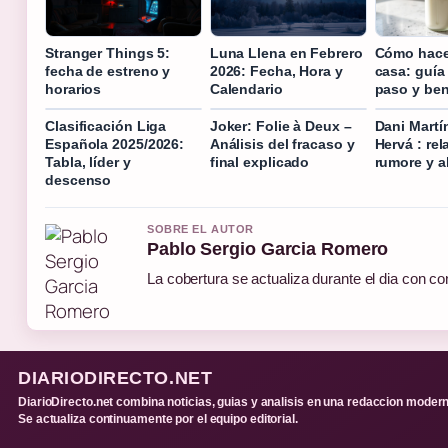
Stranger Things 5:
Luna Llena en Febrero
Cómo hacer
fecha de estreno y
2026: Fecha, Hora y
casa: guía
horarios
Calendario
paso y ben
Clasificación Liga
Joker: Folie à Deux –
Dani Martí
Española 2025/2026:
Análisis del fracaso y
Hervá : rel
Tabla, líder y
final explicado
rumore y a
descenso
SOBRE EL AUTOR
Pablo Sergio Garcia Romero
La cobertura se actualiza durante el dia con co
DIARIODIRECTO.NET
DiarioDirecto.net combina noticias, guias y analisis en una redaccion modern
Se actualiza continuamente por el equipo editorial.