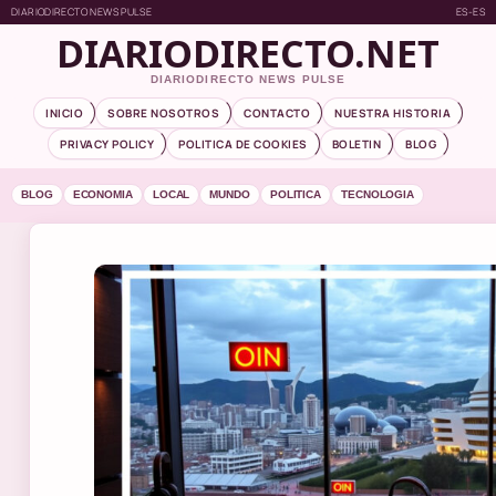
DIARIODIRECTO NEWS PULSE
ES-ES
DIARIODIRECTO.NET
DIARIODIRECTO NEWS PULSE
INICIO
SOBRE NOSOTROS
CONTACTO
NUESTRA HISTORIA
PRIVACY POLICY
POLITICA DE COOKIES
BOLETIN
BLOG
BLOG
ECONOMIA
LOCAL
MUNDO
POLITICA
TECNOLOGIA