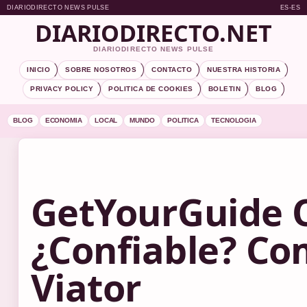
DIARIODIRECTO NEWS PULSE
ES-ES
DIARIODIRECTO.NET
DIARIODIRECTO NEWS PULSE
INICIO
SOBRE NOSOTROS
CONTACTO
NUESTRA HISTORIA
PRIVACY POLICY
POLITICA DE COOKIES
BOLETIN
BLOG
BLOG
ECONOMIA
LOCAL
MUNDO
POLITICA
TECNOLOGIA
GetYourGuide O
¿Confiable? Co
Viator