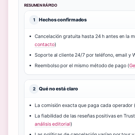
RESUMEN RÁPIDO
Hechos confirmados
1
Cancelación gratuita hasta 24 h antes en la m
contacto
)
Soporte al cliente 24/7 por teléfono, email y
Reembolso por el mismo método de pago (
Ge
Qué no está claro
2
La comisión exacta que paga cada operador 
La fiabilidad de las reseñas positivas en Trust
análisis editorial
)
Las políticas de cancelación varían por tour y