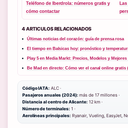
Teléfono de Iberdrola: números gratis y
Las 
cómo contactar
per
4 ARTICULOS RELACIONADOS
Últimas noticias del corazón: guía de prensa rosa
El tiempo en Balsicas hoy: pronóstico y temperatur
Play 5 en Media Markt: Precios, Modelos y Mejores
Be Mad en directo: Cómo ver el canal online gratis 
Código IATA:
ALC ·
Pasajeros anuales (2024):
más de 17 millones ·
Distancia al centro de Alicante:
12 km ·
Número de terminales:
1 ·
Aerolíneas principales:
Ryanair, Vueling, EasyJet, 