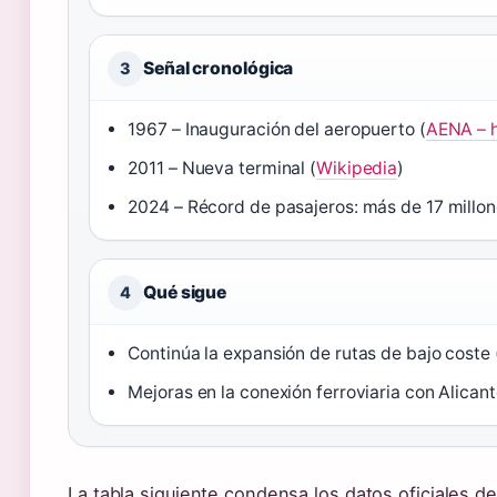
Señal cronológica
3
1967 – Inauguración del aeropuerto (
AENA – h
2011 – Nueva terminal (
Wikipedia
)
2024 – Récord de pasajeros: más de 17 millon
Qué sigue
4
Continúa la expansión de rutas de bajo coste 
Mejoras en la conexión ferroviaria con Alicant
La tabla siguiente condensa los datos oficiales de