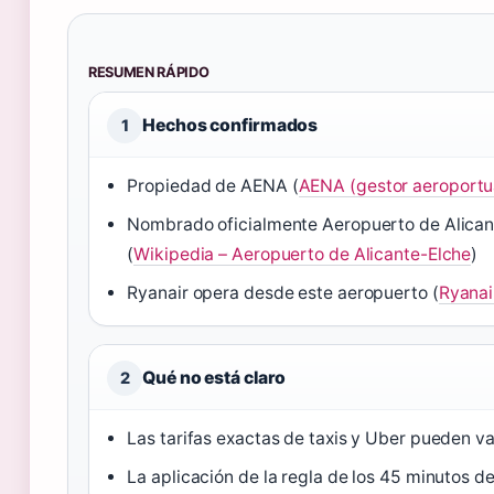
RESUMEN RÁPIDO
Hechos confirmados
1
Propiedad de AENA (
AENA (gestor aeroportua
Nombrado oficialmente Aeropuerto de Alican
(
Wikipedia – Aeropuerto de Alicante-Elche
)
Ryanair opera desde este aeropuerto (
Ryanai
Qué no está claro
2
Las tarifas exactas de taxis y Uber pueden v
La aplicación de la regla de los 45 minutos d