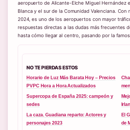
aeropuerto de Alicante-Elche Miguel Hernández es
Blanca y el sur de la Comunidad Valenciana. Con 
2024, es uno de los aeropuertos con mayor tráfic
respuestas directas a las dudas más frecuentes de
hasta cómo llegar al centro, pasando por la famos
NO TE PIERDAS ESTOS
Horario de Luz Más Barata Hoy – Precios
Char
PVPC Hora a Hora Actualizados
mens
Supercopa de España 2025: campeón y
Mej
sedes
Irla
La caza. Guadiana reparto: Actores y
El 
personajes 2023
de 