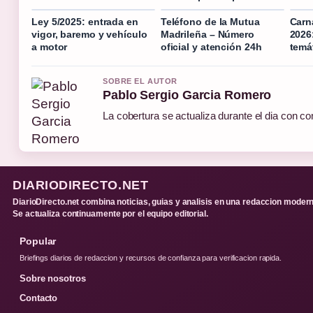
Ley 5/2025: entrada en
Teléfono de la Mutua
Carn
vigor, baremo y vehículo
Madrileña – Número
2026
a motor
oficial y atención 24h
temá
SOBRE EL AUTOR
Pablo Sergio Garcia Romero
La cobertura se actualiza durante el dia con co
DIARIODIRECTO.NET
DiarioDirecto.net combina noticias, guias y analisis en una redaccion modern
Se actualiza continuamente por el equipo editorial.
Popular
Briefings diarios de redaccion y recursos de confianza para verificacion rapida.
Sobre nosotros
Contacto