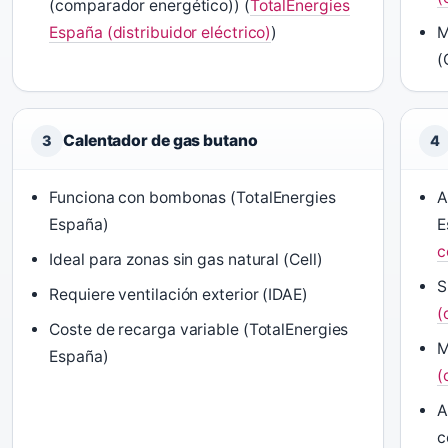
(comparador energético)) (
TotalEnergies
España (distribuidor eléctrico)
)
M
(
Calentador de gas butano
3
4
Funciona con bombonas (TotalEnergies
A
España)
E
c
Ideal para zonas sin gas natural (Cell)
S
Requiere ventilación exterior (IDAE)
(
Coste de recarga variable (TotalEnergies
M
España)
(
A
c