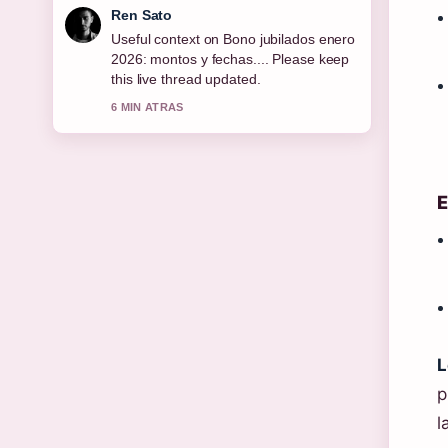
Emma Karlsson
The reporting on Task: Unidad
Especial: Historia real, reparto y... feels
solid and very easy to follow.
8 MIN ATRAS
E
L
p
l