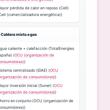
ayor pérdida de calor en reposo (Cell)
Cell (comercializadora energética))
Caldera mixta a gas
gua caliente + calefacción (TotalEnergies
spaña) (
OCU (organización de
onsumidores)
)
istema centralizado (IDAE) (
OCU
organización de consumidores)
)
ayor inversión inicial (Suner) (
OCU
organización de consumidores)
)
horro en conjunto (OCU (organización de
onsumidores))