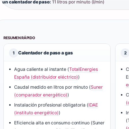
un calentador de paso:
11 litros por minuto (l/min)
RESUMEN RÁPIDO
Calentador de paso a gas
1
2
Agua caliente al instante (
TotalEnergies
C
España (distribuidor eléctrico)
)
E
e
Caudal medido en litros por minuto (
Suner
(comparador energético)
)
C
(
Instalación profesional obligatoria (
IDAE
(instituto energético)
)
I
(
Eficiencia alta en consumo continuo (Suner
(