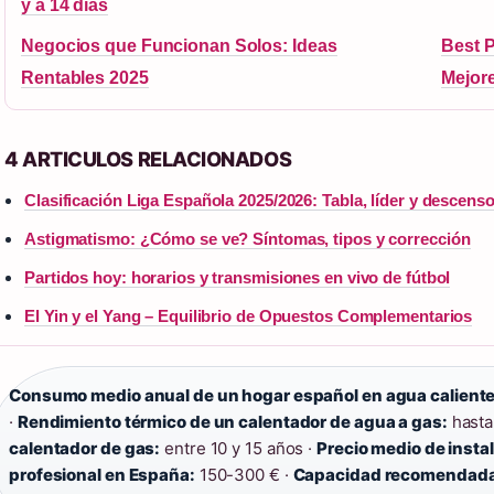
y a 14 días
Negocios que Funcionan Solos: Ideas
Best P
Rentables 2025
Mejore
4 ARTICULOS RELACIONADOS
Clasificación Liga Española 2025/2026: Tabla, líder y descens
Astigmatismo: ¿Cómo se ve? Síntomas, tipos y corrección
Partidos hoy: horarios y transmisiones en vivo de fútbol
El Yin y el Yang – Equilibrio de Opuestos Complementarios
Consumo medio anual de un hogar español en agua caliente
·
Rendimiento térmico de un calentador de agua a gas:
hasta
calentador de gas:
entre 10 y 15 años ·
Precio medio de insta
profesional en España:
150-300 € ·
Capacidad recomendada 