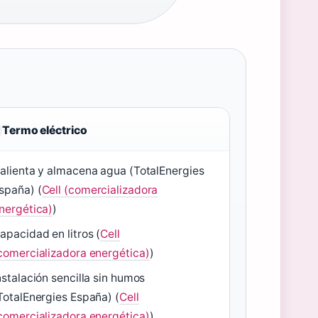
Termo eléctrico
alienta y almacena agua (TotalEnergies
spaña) (
Cell (comercializadora
nergética)
)
apacidad en litros (
Cell
comercializadora energética)
)
nstalación sencilla sin humos
TotalEnergies España) (
Cell
comercializadora energética)
)