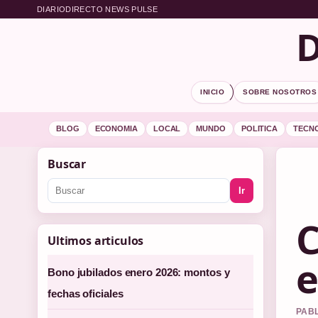
DIARIODIRECTO NEWS PULSE
D
INICIO
SOBRE NOSOTROS
BLOG
ECONOMIA
LOCAL
MUNDO
POLITICA
TECN
Buscar
Ir
C
Ultimos articulos
e
Bono jubilados enero 2026: montos y
fechas oficiales
PABL