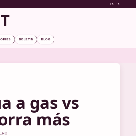
ES-ES
ET
OOKIES
BOLETIN
BLOG
a a gas vs
horra más
BERG