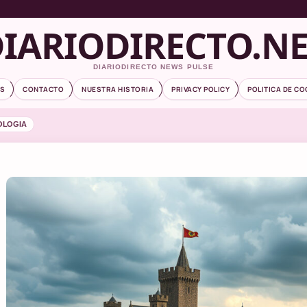
IARIODIRECTO.N
DIARIODIRECTO NEWS PULSE
S
CONTACTO
NUESTRA HISTORIA
PRIVACY POLICY
POLITICA DE CO
OLOGIA