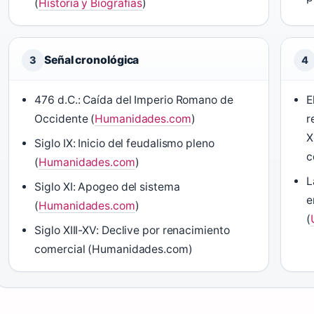
(
Historia y Biografías
)
Señal cronológica
3
4
476 d.C.: Caída del Imperio Romano de
E
Occidente (
Humanidades.com
)
r
X
Siglo IX: Inicio del feudalismo pleno
c
(
Humanidades.com
)
L
Siglo XI: Apogeo del sistema
e
(
Humanidades.com
)
(
Siglo XIII-XV: Declive por renacimiento
comercial (Humanidades.com)