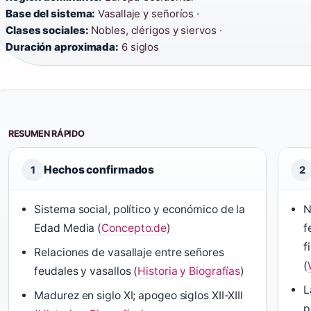
Base del sistema:
Vasallaje y señoríos ·
Clases sociales:
Nobles, clérigos y siervos ·
Duración aproximada:
6 siglos
RESUMEN RÁPIDO
Hechos confirmados
1
2
Sistema social, político y económico de la
N
Edad Media (
Concepto.de
)
f
f
Relaciones de vasallaje entre señores
(
feudales y vasallos (
Historia y Biografías
)
L
Madurez en siglo XI; apogeo siglos XII-XIII
p