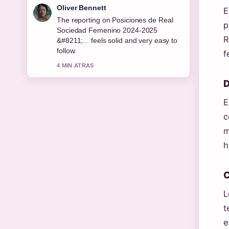
Ava Reed
E
Good verification work around Bono
p
jubilados enero 2026: montos y
R
fechas.... More outlets should write like
this.
f
6 MIN ATRAS
D
E
c
m
h
C
L
t
e