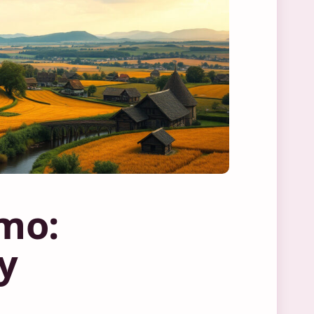
smo:
y