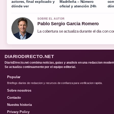
actores, final explicado y
Madrileña – Número
com
dónde ver
oficial y atención 24h
dón
SOBRE EL AUTOR
Pablo Sergio Garcia Romero
La cobertura se actualiza durante el dia con co
DIARIODIRECTO.NET
DiarioDirecto.net combina noticias, guias y analisis en una redaccion modern
Se actualiza continuamente por el equipo editorial.
Popular
Briefings diarios de redaccion y recursos de confianza para verificacion rapida.
Sobre nosotros
Contacto
Nuestra historia
Privacy Policy