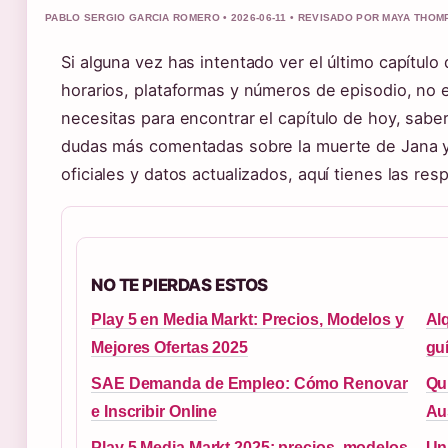
PABLO SERGIO GARCIA ROMERO • 2026-06-11 • REVISADO POR MAYA THO
Si alguna vez has intentado ver el último capítulo
horarios, plataformas y números de episodio, no e
necesitas para encontrar el capítulo de hoy, sabe
dudas más comentadas sobre la muerte de Jana y
oficiales y datos actualizados, aquí tienes las re
NO TE PIERDAS ESTOS
Play 5 en Media Markt: Precios, Modelos y
Alq
Mejores Ofertas 2025
guí
SAE Demanda de Empleo: Cómo Renovar
Qu
e Inscribir Online
Au
Play 5 Media Markt 2025: precios, modelos
Un 