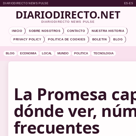
DIARIODIRECTO NEWS PULSE
ES-ES
DIARIODIRECTO.NET
DIARIODIRECTO NEWS PULSE
INICIO
SOBRE NOSOTROS
CONTACTO
NUESTRA HISTORIA
PRIVACY POLICY
POLITICA DE COOKIES
BOLETIN
BLOG
BLOG
ECONOMIA
LOCAL
MUNDO
POLITICA
TECNOLOGIA
La Promesa cap
dónde ver, núm
frecuentes