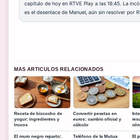
capítulo de hoy en RTVE Play a las 18:45. La incó
es el desenlace de Manuel, aún sin resolver por 
MAS ARTICULOS RELACIONADOS
Receta de bizcocho de
Convertir pesetas en
Int
yogur: ingredientes y
euros: cambio oficial y
res
trucos
cálculo
cóm
El muro negro reparto:
Teléfono de la Mutua
El 