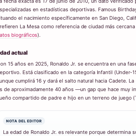
a fecha exacta es 17 de junio de 2010, un dato verificado 
specializadas en estadísticas deportivas. Famous Birthda
ituando el nacimiento específicamente en San Diego, Cal
refieren La Mesa como referencia de ciudad más cercana 
atos biográficos
).
dad actual
on 15 años en 2025, Ronaldo Jr. se encuentra en una fase 
eportivo. Está clasificado en la categoría Infantil (Under-1
unque cumplirá 16 y dará el salto natural hacia Cadete. L
s de aproximadamente 40 años —un gap que hace muy imp
ueño compartido de padre e hijo en un terreno de juego (
NOTA DEL EDITOR
La edad de Ronaldo Jr. es relevante porque determina su 