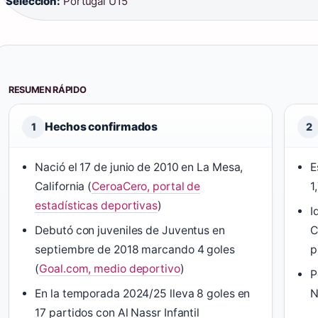
Selección:
Portugal U15
RESUMEN RÁPIDO
Hechos confirmados
1
2
Nació el 17 de junio de 2010 en La Mesa,
E
California (
CeroaCero, portal de
1
estadísticas deportivas
)
I
Debutó con juveniles de Juventus en
C
septiembre de 2018 marcando 4 goles
p
(
Goal.com, medio deportivo
)
P
En la temporada 2024/25 lleva 8 goles en
N
17 partidos con Al Nassr Infantil