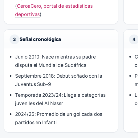
(
CeroaCero, portal de estadísticas
deportivas
)
Señal cronológica
3
4
Junio 2010: Nace mientras su padre
C
disputa el Mundial de Sudáfrica
c
Septiembre 2018: Debut soñado con la
P
Juventus Sub-9
m
Temporada 2023/24: Llega a categorías
L
juveniles del Al Nassr
c
2024/25: Promedio de un gol cada dos
partidos en Infantil