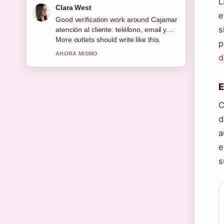
L
Marco Leone
e
Strong breakdown on Bono jubilados
s
enero 2026: montos y fechas.... This is
the clearest summary I have seen
p
today.
d
3 MIN ATRAS
E
C
d
a
e
s