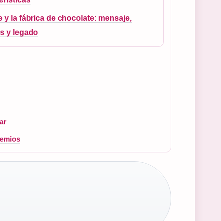
e y la fábrica de chocolate: mensaje,
is y legado
ar
remios