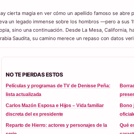
ay cierta magia en ver cómo un apellido famoso se abre pa
leva un legado immense sobre los hombros —pero a sus 15
opia, sino una continuación. Desde La Mesa, California, ha
rabia Saudita, su camino merece un repaso con datos verif
NO TE PIERDAS ESTOS
Películas y programas de TV de Denisse Peña:
Borrad
lista actualizada
presen
Carlos Mazón Esposa e Hijos – Vida familiar
Bono j
discreta del ex presidente
oficia
Reparto de Hierro: actores y personajes de la
Qué es
serie
caract