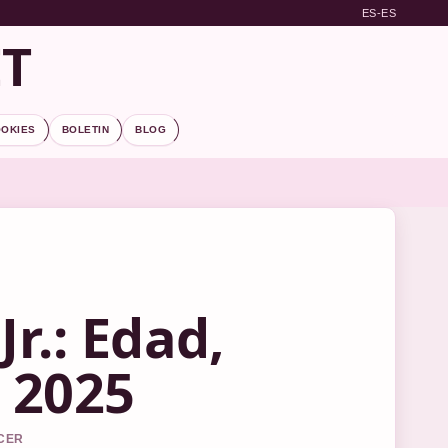
ES-ES
ET
OOKIES
BOLETIN
BLOG
r.: Edad,
a 2025
RCER