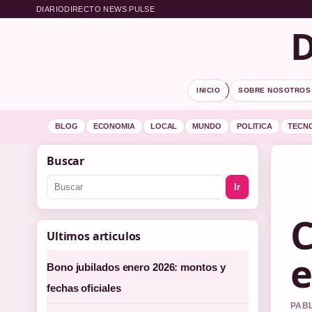
DIARIODIRECTO NEWS PULSE
D
INICIO
SOBRE NOSOTROS
BLOG
ECONOMIA
LOCAL
MUNDO
POLITICA
TECN
Buscar
Ir
C
Ultimos articulos
e
Bono jubilados enero 2026: montos y
fechas oficiales
PABL