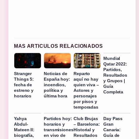
MAS ARTICULOS RELACIONADOS
Mundial
Qatar 2022:
Partidos,
Stranger
Noticias de
Reparto
Resultados
Things 5:
España hoy:
aquí no hay
y Grupos |
fecha de
incendios,
quien viva –
Guía
estreno y
política y
Actores y
Completa
horarios
última hora
personajes
por pisos y
temporadas
Yahya
Partidos hoy:
Club Brujas
Day Pass
Abdul-
horarios y
– Barcelona:
Gran
Mateen II:
transmisiones
Historial y
Canaria:
biografía,
en vivo de
Resultados
Guía de