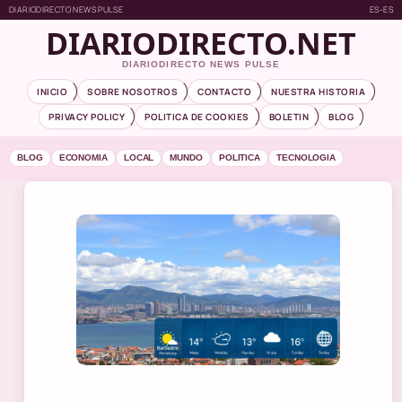
DIARIODIRECTO NEWS PULSE
ES-ES
DIARIODIRECTO.NET
DIARIODIRECTO NEWS PULSE
INICIO
SOBRE NOSOTROS
CONTACTO
NUESTRA HISTORIA
PRIVACY POLICY
POLITICA DE COOKIES
BOLETIN
BLOG
BLOG
ECONOMIA
LOCAL
MUNDO
POLITICA
TECNOLOGIA