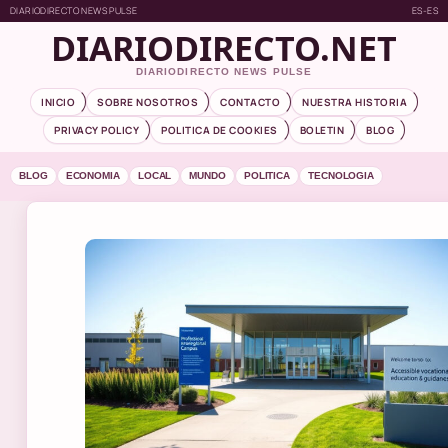
DIARIODIRECTO NEWS PULSE
ES-ES
DIARIODIRECTO.NET
DIARIODIRECTO NEWS PULSE
INICIO
SOBRE NOSOTROS
CONTACTO
NUESTRA HISTORIA
PRIVACY POLICY
POLITICA DE COOKIES
BOLETIN
BLOG
BLOG
ECONOMIA
LOCAL
MUNDO
POLITICA
TECNOLOGIA