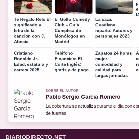
p
e
I
Te Regalo Rels B:
El Golfo Comedy
La caza.
significado y
Club – Guía
Guadiana
letra de la
Completa de
reparto: Actores y
canción con J.
Monólogos en
personajes 2023
Abecia
Madrid
Cristiano
Teléfono
Zapatos 24 horas
A
Ronaldo Jr.:
Financiera El
mujer:
c
Edad, estatura y
Corte Inglés:
comodidad y
r
carrera 2025
gratis y de pago
calidad para
c
largas jornadas
SOBRE EL AUTOR
Pablo Sergio Garcia Romero
La cobertura se actualiza durante el dia con co
de fuentes.
DIARIODIRECTO.NET