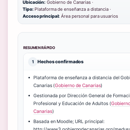
Ubicación:
Gobierno de Canarias ·
Tipo:
Plataforma de enseñanza a distancia ·
Acceso principal:
Área personal para usuarios
RESUMEN RÁPIDO
Hechos confirmados
1
Plataforma de enseñanza a distancia del Gob
Canarias (
Gobierno de Canarias
)
Gestionada por Dirección General de Formac
Profesional y Educación de Adultos (
Gobiern
Canarias
)
Basada en Moodle; URL principal:
http://www3.gobiernodecanarias.org/medus