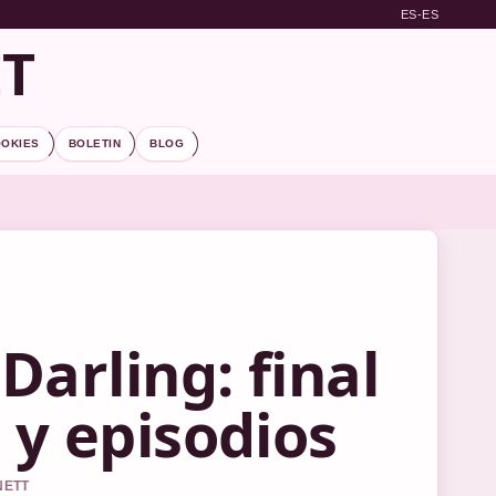
ES-ES
ET
OOKIES
BOLETIN
BLOG
Darling: final
 y episodios
NETT