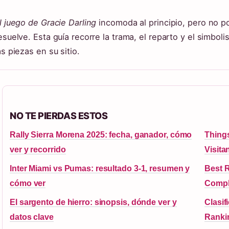
l juego de Gracie Darling
incomoda al principio, pero no po
esuelve. Esta guía recorre la trama, el reparto y el simbo
as piezas en su sitio.
NO TE PIERDAS ESTOS
Rally Sierra Morena 2025: fecha, ganador, cómo
Things
ver y recorrido
Visita
Inter Miami vs Pumas: resultado 3-1, resumen y
Best R
cómo ver
Compl
El sargento de hierro: sinopsis, dónde ver y
Clasif
datos clave
Ranki