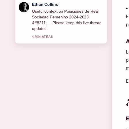
Oliver Bennett
The reporting on Bono jubilados enero
E
2026: montos y fechas... feels solid and
very easy to follow.
p
6 MIN ATRAS
A
L
p
m
E
E