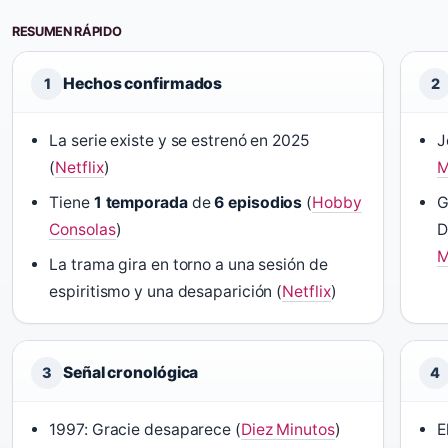
RESUMEN RÁPIDO
Hechos confirmados
1
2
La serie existe y se estrenó en 2025
J
(
Netflix
)
M
Tiene
1 temporada
de
6 episodios
(
Hobby
G
Consolas
)
D
M
La trama gira en torno a una sesión de
espiritismo y una desaparición (
Netflix
)
Señal cronológica
3
4
1997: Gracie desaparece (
Diez Minutos
)
E