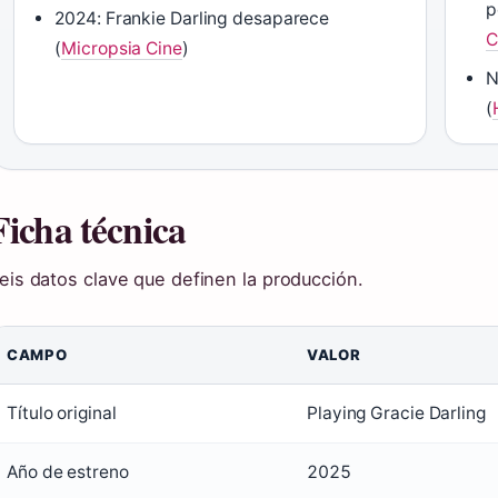
p
2024: Frankie Darling desaparece
C
(
Micropsia Cine
)
N
(
Ficha técnica
eis datos clave que definen la producción.
CAMPO
VALOR
Título original
Playing Gracie Darling
Año de estreno
2025