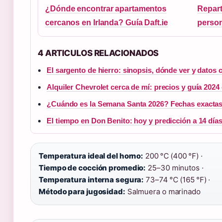
¿Dónde encontrar apartamentos
Repart
cercanos en Irlanda? Guía Daft.ie
person
4 ARTICULOS RELACIONADOS
El sargento de hierro: sinopsis, dónde ver y datos 
Alquiler Chevrolet cerca de mí: precios y guía 2024 
¿Cuándo es la Semana Santa 2026? Fechas exacta
El tiempo en Don Benito: hoy y predicción a 14 día
Temperatura ideal del horno:
200 °C (400 °F) ·
Tiempo de cocción promedio:
25–30 minutos ·
Temperatura interna segura:
73–74 °C (165 °F) ·
Método para jugosidad:
Salmuera o marinado