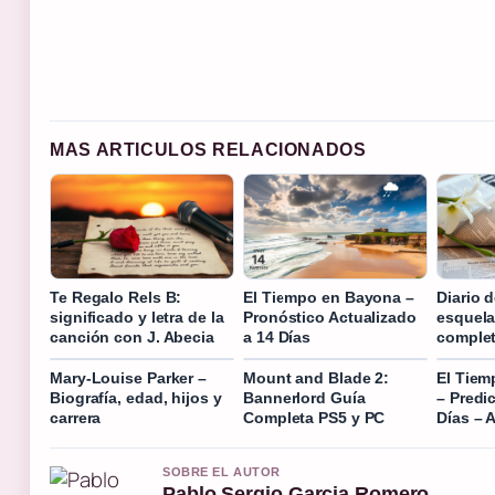
MAS ARTICULOS RELACIONADOS
Te Regalo Rels B:
El Tiempo en Bayona –
Diario d
significado y letra de la
Pronóstico Actualizado
esquela
canción con J. Abecia
a 14 Días
comple
Mary-Louise Parker –
Mount and Blade 2:
El Tiem
Biografía, edad, hijos y
Bannerlord Guía
– Predi
carrera
Completa PS5 y PC
Días –
SOBRE EL AUTOR
Pablo Sergio Garcia Romero