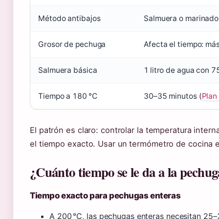
Método antibajos
Salmuera o marinado 
Grosor de pechuga
Afecta el tiempo: má
Salmuera básica
1 litro de agua con 75
Tiempo a 180 °C
30–35 minutos (
Plan
El patrón es claro: controlar la temperatura intern
el tiempo exacto. Usar un termómetro de cocina el
¿Cuánto tiempo se le da a la pechug
Tiempo exacto para pechugas enteras
A 200 °C, las pechugas enteras necesitan 25–