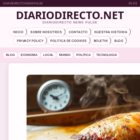
DIARIODIRECTO NEWS PULSE
ES-ES
DIARIODIRECTO.NET
DIARIODIRECTO NEWS PULSE
INICIO
SOBRE NOSOTROS
CONTACTO
NUESTRA HISTORIA
PRIVACY POLICY
POLITICA DE COOKIES
BOLETIN
BLOG
BLOG
ECONOMIA
LOCAL
MUNDO
POLITICA
TECNOLOGIA