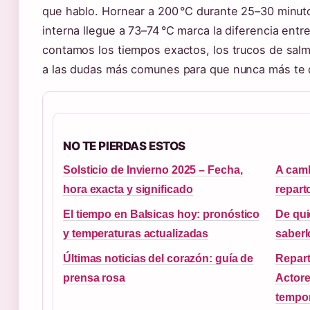
que hablo. Hornear a 200 °C durante 25–30 minuto
interna llegue a 73–74 °C marca la diferencia entr
contamos los tiempos exactos, los trucos de salm
a las dudas más comunes para que nunca más te 
NO TE PIERDAS ESTOS
Solsticio de Invierno 2025 – Fecha,
A camb
hora exacta y significado
repart
El tiempo en Balsicas hoy: pronóstico
De qui
y temperaturas actualizadas
saberl
Últimas noticias del corazón: guía de
Repart
prensa rosa
Actore
tempo