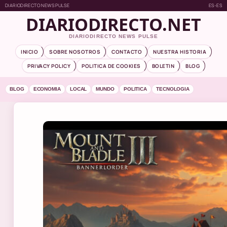
DIARIODIRECTO NEWS PULSE
ES-ES
DIARIODIRECTO.NET
DIARIODIRECTO NEWS PULSE
INICIO
SOBRE NOSOTROS
CONTACTO
NUESTRA HISTORIA
PRIVACY POLICY
POLITICA DE COOKIES
BOLETIN
BLOG
BLOG
ECONOMIA
LOCAL
MUNDO
POLITICA
TECNOLOGIA