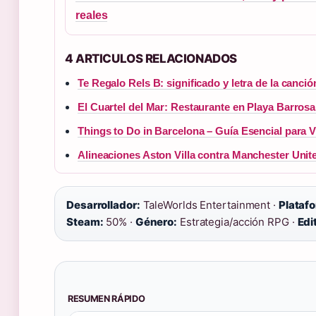
reales
4 ARTICULOS RELACIONADOS
Te Regalo Rels B: significado y letra de la canció
El Cuartel del Mar: Restaurante en Playa Barrosa
Things to Do in Barcelona – Guía Esencial para V
Alineaciones Aston Villa contra Manchester Unit
Desarrollador:
TaleWorlds Entertainment ·
Plataf
Steam:
50% ·
Género:
Estrategia/acción RPG ·
Edi
RESUMEN RÁPIDO