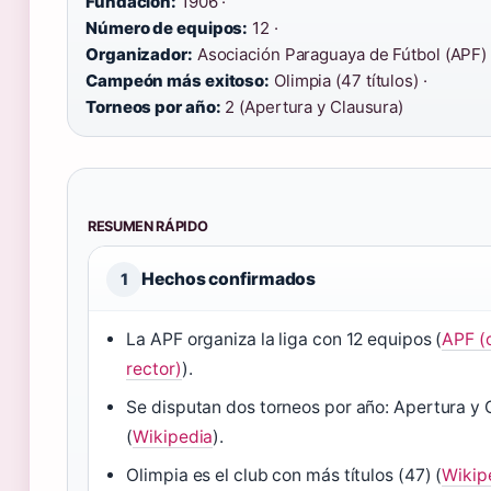
Fundación:
1906 ·
Número de equipos:
12 ·
Organizador:
Asociación Paraguaya de Fútbol (APF) 
Campeón más exitoso:
Olimpia (47 títulos) ·
Torneos por año:
2 (Apertura y Clausura)
RESUMEN RÁPIDO
Hechos confirmados
1
La APF organiza la liga con 12 equipos (
APF (
rector)
).
Se disputan dos torneos por año: Apertura y 
(
Wikipedia
).
Olimpia es el club con más títulos (47) (
Wikip