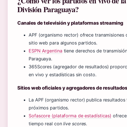
¿Cómo ver los partidos en vivo de l
División Paraguaya?
Canales de televisión y plataformas streaming
APF (organismo rector) ofrece transmisiones o
sitio web para algunos partidos.
ESPN Argentina
tiene derechos de transmisión
Paraguaya.
365Scores (agregador de resultados) proporc
en vivo y estadísticas sin costo.
Sitios web oficiales y agregadores de resultado
La APF (organismo rector) publica resultados 
próximos partidos.
Sofascore (plataforma de estadísticas)
ofrece
tiempo real con
live scores
.