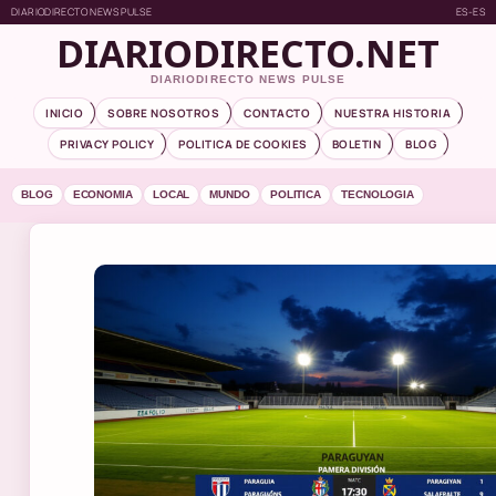
DIARIODIRECTO NEWS PULSE
ES-ES
DIARIODIRECTO.NET
DIARIODIRECTO NEWS PULSE
INICIO
SOBRE NOSOTROS
CONTACTO
NUESTRA HISTORIA
PRIVACY POLICY
POLITICA DE COOKIES
BOLETIN
BLOG
BLOG
ECONOMIA
LOCAL
MUNDO
POLITICA
TECNOLOGIA