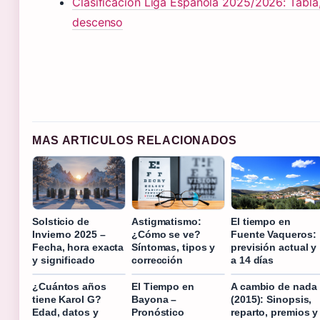
Clasificación Liga Española 2025/2026: Tabla, 
descenso
MAS ARTICULOS RELACIONADOS
Solsticio de
Astigmatismo:
El tiempo en
Invierno 2025 –
¿Cómo se ve?
Fuente Vaqueros:
Fecha, hora exacta
Síntomas, tipos y
previsión actual y
y significado
corrección
a 14 días
¿Cuántos años
El Tiempo en
A cambio de nada
tiene Karol G?
Bayona –
(2015): Sinopsis,
Edad, datos y
Pronóstico
reparto, premios y