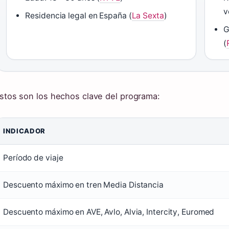
v
Residencia legal en España (
La Sexta
)
G
(
stos son los hechos clave del programa:
INDICADOR
echos
Período de viaje
onfirmados
el
Descuento máximo en tren Media Distancia
rograma
erano
Descuento máximo en AVE, Avlo, Alvia, Intercity, Euromed
oven