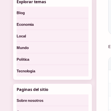
Explorar temas
Blog
Economia
Local
E
Mundo
Politica
Tecnologia
H
c
d
Paginas del sitio
p
Sobre nosotros
V
J