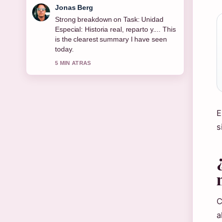
Maya Linden
Following Posiciones de Real Sociedad
Femenino 2024-2025 &#8211;...
closely - appreciate the balanced tone
here.
7 MIN ATRAS
E
s
C
a