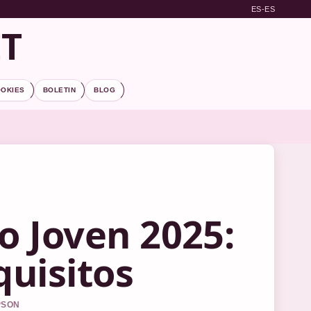
ES-ES
ET
OOKIES
BOLETIN
BLOG
 Joven 2025:
quisitos
PSON