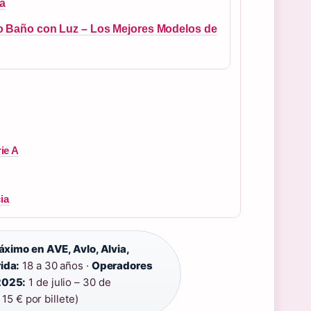
ia
o Baño con Luz – Los Mejores Modelos de
rie A
ia
ximo en AVE, Avlo, Alvia,
ida:
18 a 30 años ·
Operadores
 2025:
1 de julio – 30 de
15 € por billete)