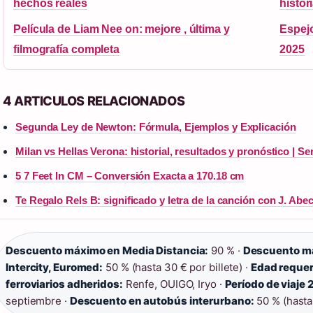
hechos reales
histor
Película de Liam Nee on: mejore , última y
Espej
filmografía completa
2025
4 ARTICULOS RELACIONADOS
Segunda Ley de Newton: Fórmula, Ejemplos y Explicación
Milan vs Hellas Verona: historial, resultados y pronóstico | Se
5 7 Feet In CM – Conversión Exacta a 170.18 cm
Te Regalo Rels B: significado y letra de la canción con J. Abec
Descuento máximo en Media Distancia:
90 % ·
Descuento má
Intercity, Euromed:
50 % (hasta 30 € por billete) ·
Edad requer
ferroviarios adheridos:
Renfe, OUIGO, Iryo ·
Período de viaje
septiembre ·
Descuento en autobús interurbano:
50 % (hasta 