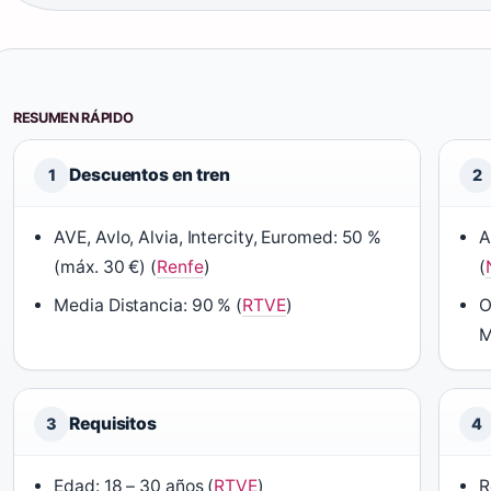
RESUMEN RÁPIDO
Descuentos en tren
1
2
AVE, Avlo, Alvia, Intercity, Euromed: 50 %
A
(máx. 30 €) (
Renfe
)
(
Media Distancia: 90 % (
RTVE
)
O
M
Requisitos
3
4
Edad: 18 – 30 años (
RTVE
)
R