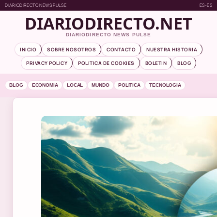
DIARIODIRECTO NEWS PULSE
ES-ES
DIARIODIRECTO.NET
DIARIODIRECTO NEWS PULSE
INICIO
SOBRE NOSOTROS
CONTACTO
NUESTRA HISTORIA
PRIVACY POLICY
POLITICA DE COOKIES
BOLETIN
BLOG
BLOG
ECONOMIA
LOCAL
MUNDO
POLITICA
TECNOLOGIA