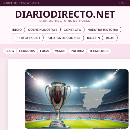
DIARIODIRECTO NEWS PULSE
ES-ES
DIARIODIRECTO.NET
DIARIODIRECTO NEWS PULSE
INICIO
SOBRE NOSOTROS
CONTACTO
NUESTRA HISTORIA
PRIVACY POLICY
POLITICA DE COOKIES
BOLETIN
BLOG
BLOG
ECONOMIA
LOCAL
MUNDO
POLITICA
TECNOLOGIA