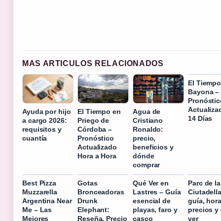
MAS ARTICULOS RELACIONADOS
El Tiempo
Bayona –
Pronóstic
Actualiza
Ayuda por hijo
El Tiempo en
Agua de
14 Días
a cargo 2026:
Priego de
Cristiano
requisitos y
Córdoba –
Ronaldo:
cuantía
Pronóstico
precio,
Actualizado
beneficios y
Hora a Hora
dónde
comprar
Best Pizza
Gotas
Qué Ver en
Parc de la
Muzzarella
Bronceadoras
Lastres – Guía
Ciutadella
Argentina Near
Drunk
esencial de
guía, hora
Me – Las
Elephant:
playas, faro y
precios y
Mejores
Reseña, Precio
casco
ver