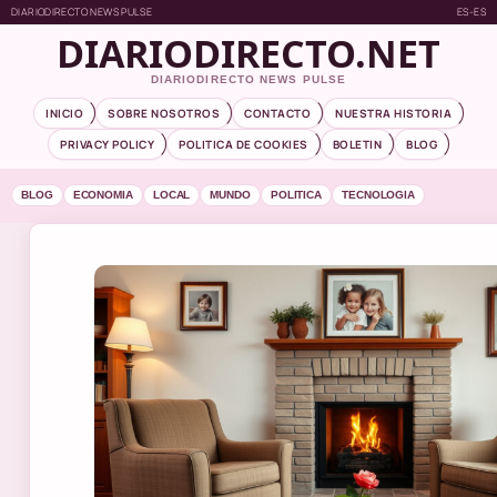
DIARIODIRECTO NEWS PULSE
ES-ES
DIARIODIRECTO.NET
DIARIODIRECTO NEWS PULSE
INICIO
SOBRE NOSOTROS
CONTACTO
NUESTRA HISTORIA
PRIVACY POLICY
POLITICA DE COOKIES
BOLETIN
BLOG
BLOG
ECONOMIA
LOCAL
MUNDO
POLITICA
TECNOLOGIA