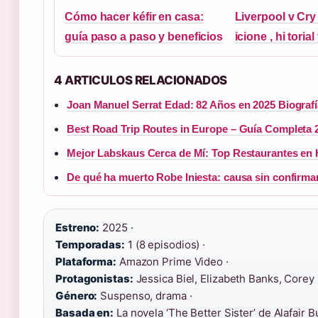
Cómo hacer kéfir en casa:
Liverpool v Cry 
guía paso a paso y beneficios
icione , hi toria
4 ARTICULOS RELACIONADOS
Joan Manuel Serrat Edad: 82 Años en 2025 Biografí
Best Road Trip Routes in Europe – Guía Completa 
Mejor Labskaus Cerca de Mí: Top Restaurantes e
De qué ha muerto Robe Iniesta: causa sin confirma
Estreno:
2025 ·
Temporadas:
1 (8 episodios) ·
Plataforma:
Amazon Prime Video ·
Protagonistas:
Jessica Biel, Elizabeth Banks, Corey S
Género:
Suspenso, drama ·
Basada en:
La novela ‘The Better Sister’ de Alafair B