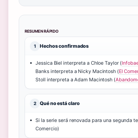
RESUMEN RÁPIDO
Hechos confirmados
1
Jessica Biel interpreta a Chloe Taylor (
Infoba
Banks interpreta a Nicky Macintosh (
El Come
Stoll interpreta a Adam Macintosh (
Abandom
Qué no está claro
2
Si la serie será renovada para una segunda t
Comercio)