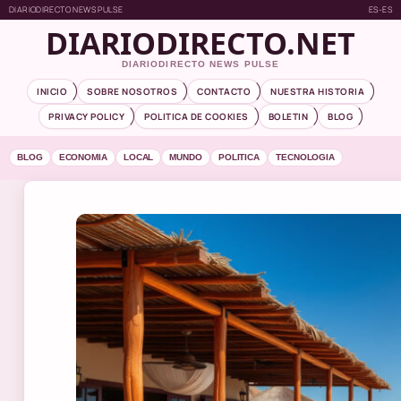
DIARIODIRECTO NEWS PULSE
ES-ES
DIARIODIRECTO.NET
DIARIODIRECTO NEWS PULSE
INICIO
SOBRE NOSOTROS
CONTACTO
NUESTRA HISTORIA
PRIVACY POLICY
POLITICA DE COOKIES
BOLETIN
BLOG
BLOG
ECONOMIA
LOCAL
MUNDO
POLITICA
TECNOLOGIA