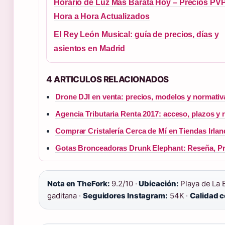
Horario de Luz Más Barata Hoy – Precios PV
Hora a Hora Actualizados
El Rey León Musical: guía de precios, días y
asientos en Madrid
4 ARTICULOS RELACIONADOS
Drone DJI en venta: precios, modelos y normativ
Agencia Tributaria Renta 2017: acceso, plazos y r
Comprar Cristalería Cerca de Mí en Tiendas Irlan
Gotas Bronceadoras Drunk Elephant: Reseña, Pr
Nota en TheFork:
9.2/10 ·
Ubicación:
Playa de La B
gaditana ·
Seguidores Instagram:
54K ·
Calidad 