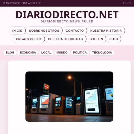
DIARIODIRECTO NEWS PULSE
ES-ES
DIARIODIRECTO.NET
DIARIODIRECTO NEWS PULSE
INICIO
SOBRE NOSOTROS
CONTACTO
NUESTRA HISTORIA
PRIVACY POLICY
POLITICA DE COOKIES
BOLETIN
BLOG
BLOG
ECONOMIA
LOCAL
MUNDO
POLITICA
TECNOLOGIA