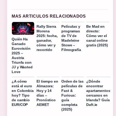
MAS ARTICULOS RELACIONADOS
Rally Sierra
Películas y
Be Mad en
Morena
programas
directo:
2025: fecha,
de TV de
Cómo ver el
Quién Ha
ganador,
Madeleine
canal online
Ganado
cómo ver y
Stowe –
gratis (2025)
Eurovisión
recorrido
Filmografía
2025 –
Austria
Triunfa con
JJ y Wasted
Love
¿A cómo
El tiempo en
Orden de las
¿Dónde
está el euro
Almazora:
películas de
encontrar
en Colombia
Hoy y 14
Fast &
apartamentos
hoy? Tipo
días –
Furious:
cercanos en
de cambio
Pronóstico
guía
Irlanda? Guía
EUR/COP
AEMET
completa
Daft.ie
(2025)