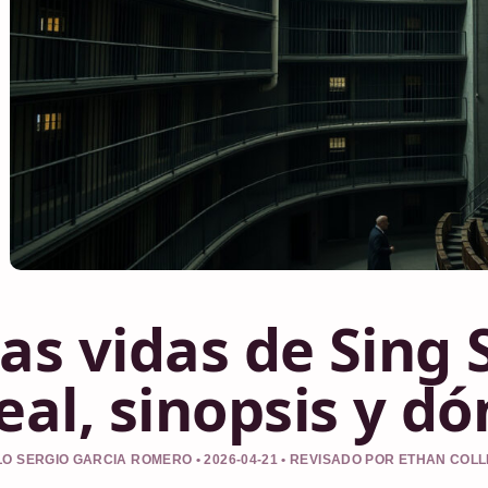
as vidas de Sing S
eal, sinopsis y d
O SERGIO GARCIA ROMERO • 2026-04-21 • REVISADO POR ETHAN COLL