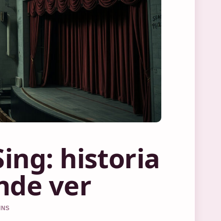
ing: historia
ónde ver
INS