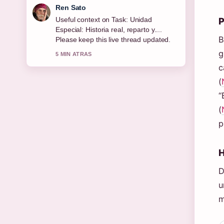
Emma Karlsson
P
The reporting on Cajamar atención al
cliente: teléfono, email y... feels solid
B
and very easy to follow.
g
7 MIN ATRAS
c
(
“
(
p
H
D
u
m