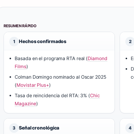
RESUMEN RÁPIDO
Hechos confirmados
1
2
Basada en el programa RTA real (
Diamond
E
Films
)
D
Colman Domingo nominado al Oscar 2025
c
(
Movistar Plus+
)
Tasa de reincidencia del RTA: 3% (
Chic
Magazine
)
Señal cronológica
3
4