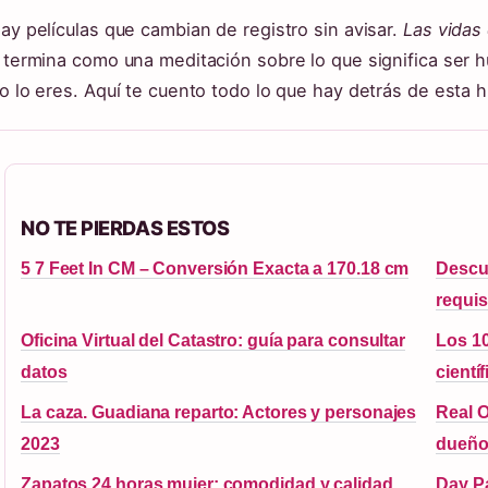
ay películas que cambian de registro sin avisar.
Las vidas
 termina como una meditación sobre lo que significa ser
o lo eres. Aquí te cuento todo lo que hay detrás de esta 
NO TE PIERDAS ESTOS
5 7 Feet In CM – Conversión Exacta a 170.18 cm
Descu
requis
Oficina Virtual del Catastro: guía para consultar
Los 10
datos
científ
La caza. Guadiana reparto: Actores y personajes
Real O
2023
dueños
Zapatos 24 horas mujer: comodidad y calidad
Day Pa