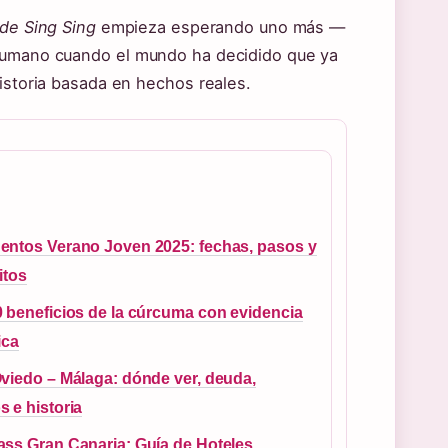
 de Sing Sing
empieza esperando uno más —
 humano cuando el mundo ha decidido que ya
historia basada en hechos reales.
entos Verano Joven 2025: fechas, pasos y
itos
 beneficios de la cúrcuma con evidencia
ica
viedo – Málaga: dónde ver, deuda,
 e historia
ss Gran Canaria: Guía de Hoteles,