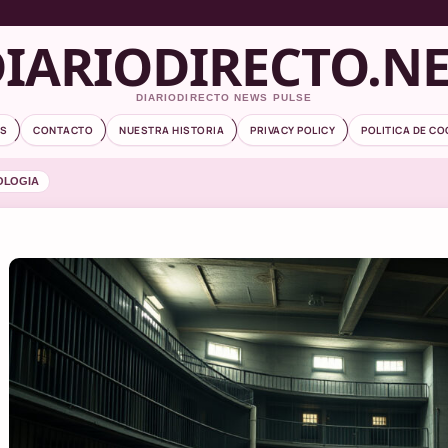
IARIODIRECTO.N
DIARIODIRECTO NEWS PULSE
S
CONTACTO
NUESTRA HISTORIA
PRIVACY POLICY
POLITICA DE CO
OLOGIA