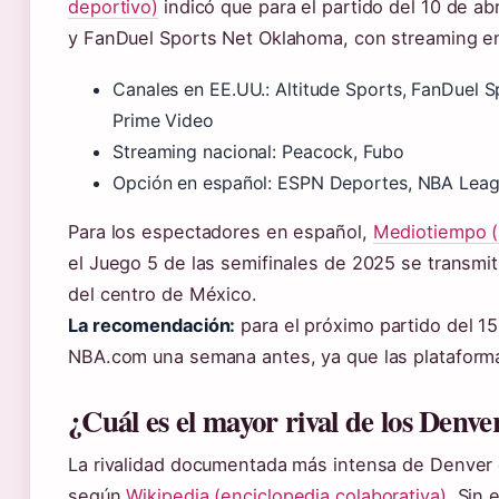
deportivo)
indicó que para el partido del 10 de abr
y FanDuel Sports Net Oklahoma, con streaming e
Canales en EE.UU.: Altitude Sports, FanDuel
Prime Video
Streaming nacional: Peacock, Fubo
Opción en español: ESPN Deportes, NBA Lea
Para los espectadores en español,
Mediotiempo (
el Juego 5 de las semifinales de 2025 se transmi
del centro de México.
La recomendación:
para el próximo partido del 15 
NBA.com una semana antes, ya que las plataform
¿Cuál es el mayor rival de los Denv
La rivalidad documentada más intensa de Denver
según
Wikipedia (enciclopedia colaborativa)
. Sin