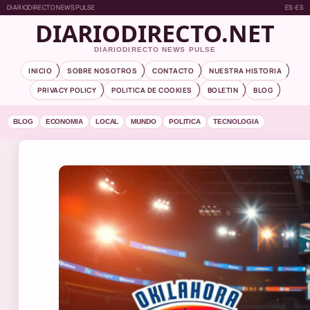
DIARIODIRECTO NEWS PULSE
ES-ES
DIARIODIRECTO.NET
DIARIODIRECTO NEWS PULSE
INICIO
SOBRE NOSOTROS
CONTACTO
NUESTRA HISTORIA
PRIVACY POLICY
POLITICA DE COOKIES
BOLETIN
BLOG
BLOG
ECONOMIA
LOCAL
MUNDO
POLITICA
TECNOLOGIA