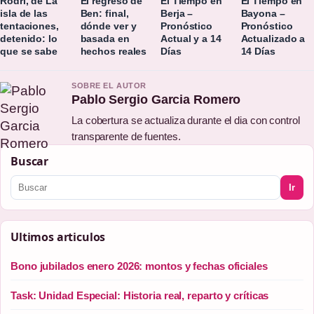
Rodri, de La
El regreso de
El Tiempo en
El Tiempo en
isla de las
Ben: final,
Berja –
Bayona –
tentaciones,
dónde ver y
Pronóstico
Pronóstico
detenido: lo
basada en
Actual y a 14
Actualizado a
que se sabe
hechos reales
Días
14 Días
SOBRE EL AUTOR
Pablo Sergio Garcia Romero
La cobertura se actualiza durante el dia con control
transparente de fuentes.
Buscar
Ir
Ultimos articulos
Bono jubilados enero 2026: montos y fechas oficiales
Task: Unidad Especial: Historia real, reparto y críticas