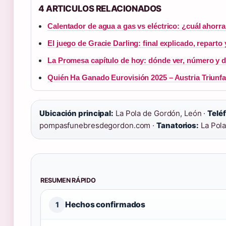
4 ARTICULOS RELACIONADOS
Calentador de agua a gas vs eléctrico: ¿cuál ahorr
El juego de Gracie Darling: final explicado, reparto
La Promesa capítulo de hoy: dónde ver, número y 
Quién Ha Ganado Eurovisión 2025 – Austria Triunf
Ubicación principal:
La Pola de Gordón, León ·
Telé
pompasfunebresdegordon.com ·
Tanatorios:
La Pola
RESUMEN RÁPIDO
Hechos confirmados
1