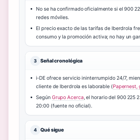
No se ha confirmado oficialmente si el 900 22
redes móviles.
El precio exacto de las tarifas de Iberdrola fr
consumo y la promoción activa; no hay un ga
Señal cronológica
3
i‑DE ofrece servicio ininterrumpido 24/7, mien
cliente de Iberdrola es laborable (
Papernest, 
Según
Grupo Acerca
, el horario del 900 225 
20:00 (fuente no oficial).
Qué sigue
4