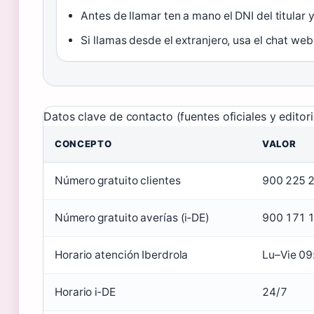
Antes de llamar ten a mano el DNI del titular 
Si llamas desde el extranjero, usa el chat we
Datos clave de contacto (fuentes oficiales y editori
CONCEPTO
VALOR
Número gratuito clientes
900 225 
Número gratuito averías (i‑DE)
900 171 
Horario atención Iberdrola
Lu–Vie 09
Horario i‑DE
24/7