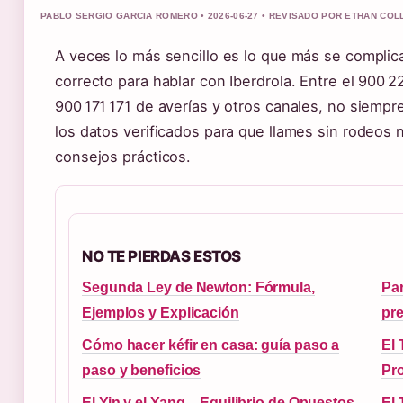
PABLO SERGIO GARCIA ROMERO • 2026-06-27 • REVISADO POR ETHAN COL
A veces lo más sencillo es lo que más se complic
correcto para hablar con Iberdrola. Entre el 900 22
900 171 171 de averías y otros canales, no siempre
los datos verificados para que llames sin rodeos n
consejos prácticos.
NO TE PIERDAS ESTOS
Segunda Ley de Newton: Fórmula,
Par
Ejemplos y Explicación
pre
Cómo hacer kéfir en casa: guía paso a
El 
paso y beneficios
Pro
El Yin y el Yang – Equilibrio de Opuestos
El 