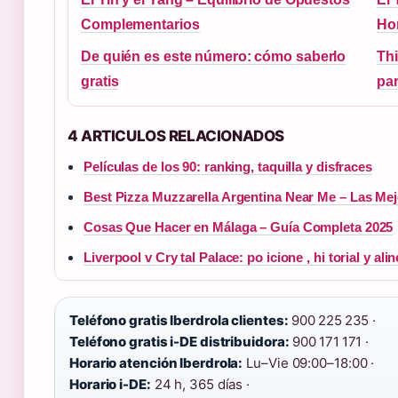
Complementarios
Hor
De quién es este número: cómo saberlo
Thi
gratis
par
4 ARTICULOS RELACIONADOS
Películas de los 90: ranking, taquilla y disfraces
Best Pizza Muzzarella Argentina Near Me – Las Mej
Cosas Que Hacer en Málaga – Guía Completa 2025
Liverpool v Cry tal Palace: po icione , hi torial y ali
Teléfono gratis Iberdrola clientes:
900 225 235 ·
Teléfono gratis i-DE distribuidora:
900 171 171 ·
Horario atención Iberdrola:
Lu–Vie 09:00–18:00 ·
Horario i-DE:
24 h, 365 días ·