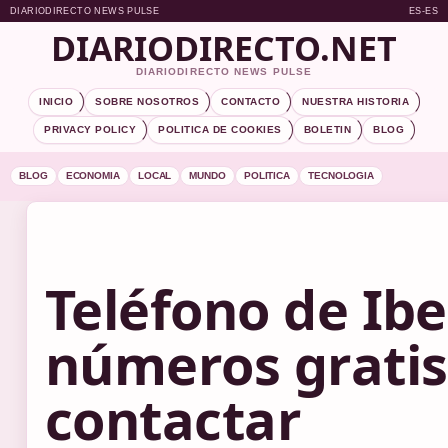
DIARIODIRECTO NEWS PULSE
ES-ES
DIARIODIRECTO.NET
DIARIODIRECTO NEWS PULSE
INICIO
SOBRE NOSOTROS
CONTACTO
NUESTRA HISTORIA
PRIVACY POLICY
POLITICA DE COOKIES
BOLETIN
BLOG
BLOG
ECONOMIA
LOCAL
MUNDO
POLITICA
TECNOLOGIA
Teléfono de Ibe
números grati
contactar