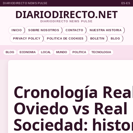
DIARIODIRECTO NEWS PULSE
ES-ES
DIARIODIRECTO.NET
DIARIODIRECTO NEWS PULSE
INICIO
SOBRE NOSOTROS
CONTACTO
NUESTRA HISTORIA
PRIVACY POLICY
POLITICA DE COOKIES
BOLETIN
BLOG
BLOG
ECONOMIA
LOCAL
MUNDO
POLITICA
TECNOLOGIA
Cronología Rea
Oviedo vs Real
Sociedad: histor