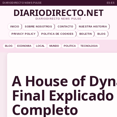
DIARIODIRECTO NEWS PULSE
ES-ES
DIARIODIRECTO.NET
DIARIODIRECTO NEWS PULSE
INICIO
SOBRE NOSOTROS
CONTACTO
NUESTRA HISTORIA
PRIVACY POLICY
POLITICA DE COOKIES
BOLETIN
BLOG
BLOG
ECONOMIA
LOCAL
MUNDO
POLITICA
TECNOLOGIA
A House of Dyn
Final Explicado 
Completo