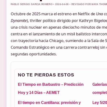
PABLO SERGIO GARCIA ROMERO • 2026-04-08 • REVISADO POR MAYA THO
Octubre de 2025 marca el estreno en Netflix de
Una ca
Dynamite
), thriller político dirigido por Kathryn Big
una crisis nuclear en apenas dieciocho minutos de me
centra en el lanzamiento de un misil balístico interc
con trayectoria hacia Chicago, sumiendo a la Sala de S
Comando Estratégico en una carrera contrarreloj sin 
segundas oportunidades.
NO TE PIERDAS ESTOS
El Tiempo en Barbastro – Predicción
Galerías
Hoy y 14 Días – AEMET
completa
El tiempo en Cantillana: previsión y
Ley 5/20