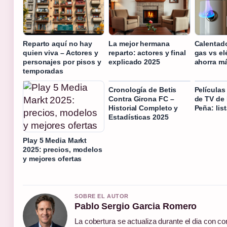
Reparto aquí no hay
La mejor hermana
Calentad
quien viva – Actores y
reparto: actores y final
gas vs el
personajes por pisos y
explicado 2025
ahorra m
temporadas
Cronología de Betis
Películas
Contra Girona FC –
de TV de
Historial Completo y
Peña: lis
Estadísticas 2025
Play 5 Media Markt
2025: precios, modelos
y mejores ofertas
SOBRE EL AUTOR
Pablo Sergio Garcia Romero
La cobertura se actualiza durante el dia con co