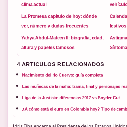
clima actual
vehícul
La Promesa capítulo de hoy: dónde
Calendar
ver, número y dudas frecuentes
festivos
Yahya Abdul-Mateen II: biografía, edad,
Astigma
altura y papeles famosos
Síntomas
4 ARTICULOS RELACIONADOS
Nacimiento del río Cuervo: guía completa
Las muñecas de la mafia: trama, final y personajes re
Liga de la Justicia: diferencias 2017 vs Snyder Cut
¿A cómo está el euro en Colombia hoy? Tipo de ca
Idris Elba encarna al Presidente de los Estados Unido