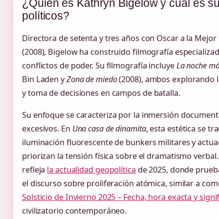
¿Quién es Kathryn Bigelow y cuál es su t
políticos?
Directora de setenta y tres años con Oscar a la Mejor
(2008), Bigelow ha construido filmografía especializad
conflictos de poder. Su filmografía incluye
La noche má
Bin Laden y
Zona de miedo
(2008), ambos explorando l
y toma de decisiones en campos de batalla.
Su enfoque se caracteriza por la inmersión documental
excesivos. En
Una casa de dinamita
, esta estética se t
iluminación fluorescente de bunkers militares y actu
priorizan la tensión física sobre el dramatismo verbal. 
refleja
la actualidad geopolítica
de 2025, donde prueb
el discurso sobre proliferación atómica, similar a co
Solsticio de Invierno 2025 – Fecha, hora exacta y signi
civilizatorio contemporáneo.