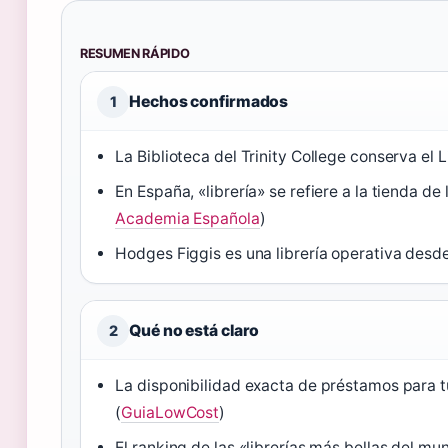
RESUMEN RÁPIDO
Hechos confirmados
1
La Biblioteca del Trinity College conserva el L
En España, «librería» se refiere a la tienda de 
Academia Española
)
Hodges Figgis es una librería operativa desd
Qué no está claro
2
La disponibilidad exacta de préstamos para tu
(
GuiaLowCost
)
El ranking de las «librerías más bellas del m