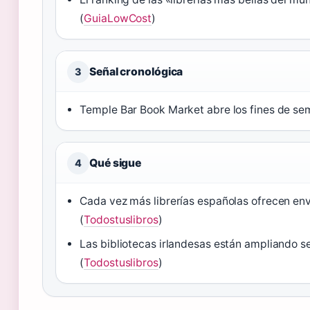
(
GuiaLowCost
)
Señal cronológica
3
Temple Bar Book Market abre los fines de sem
Qué sigue
4
Cada vez más librerías españolas ofrecen env
(
Todostuslibros
)
Las bibliotecas irlandesas están ampliando se
(
Todostuslibros
)