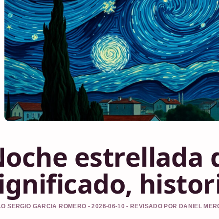
oche estrellada 
ignificado, histor
O SERGIO GARCIA ROMERO • 2026-06-10 • REVISADO POR DANIEL ME