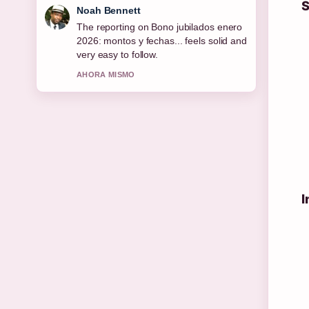
S
Elin Holm
Good verification work around Task:
Unidad Especial: Historia real, reparto
y.... More outlets should write like this.
3 MIN ATRAS
I