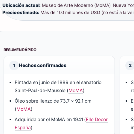
Ubicación actual:
Museo de Arte Moderno (MoMA), Nueva Yor
Precio estimado:
Más de 100 millones de USD (no está a la ve
RESUMEN RÁPIDO
Hechos confirmados
1
2
Pintada en junio de 1889 en el sanatorio
S
Saint-Paul-de-Mausole (
MoMA
)
r
Óleo sobre lienzo de 73.7 × 92.1 cm
E
(
MoMA
)
e
Adquirida por el MoMA en 1941 (
Elle Decor
S
España
)
i