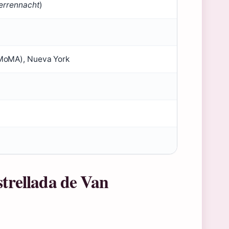
errennacht
)
MoMA), Nueva York
strellada de Van