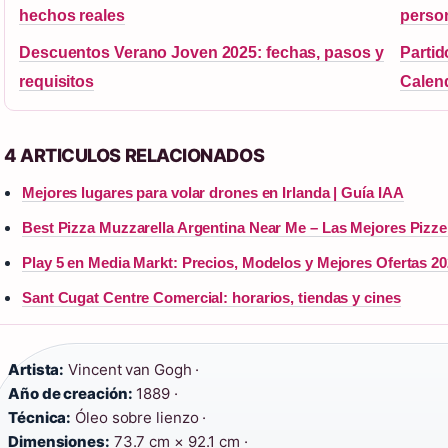
hechos reales
perso
Descuentos Verano Joven 2025: fechas, pasos y
Partid
requisitos
Calen
4 ARTICULOS RELACIONADOS
Mejores lugares para volar drones en Irlanda | Guía IAA
Best Pizza Muzzarella Argentina Near Me – Las Mejores Pizze
Play 5 en Media Markt: Precios, Modelos y Mejores Ofertas 2
Sant Cugat Centre Comercial: horarios, tiendas y cines
Artista:
Vincent van Gogh ·
Año de creación:
1889 ·
Técnica:
Óleo sobre lienzo ·
Dimensiones:
73.7 cm × 92.1 cm ·