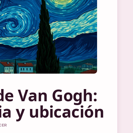
de Van Gogh:
ia y ubicación
RCER