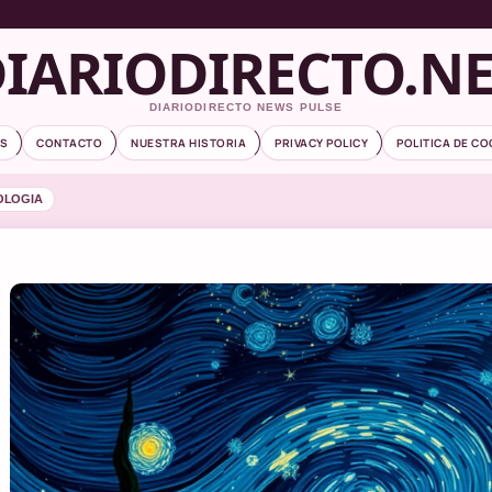
IARIODIRECTO.N
DIARIODIRECTO NEWS PULSE
S
CONTACTO
NUESTRA HISTORIA
PRIVACY POLICY
POLITICA DE CO
OLOGIA