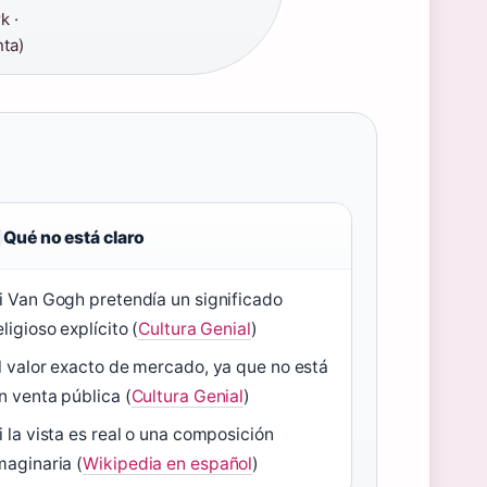
k ·
nta)
Qué no está claro
i Van Gogh pretendía un significado
eligioso explícito (
Cultura Genial
)
l valor exacto de mercado, ya que no está
n venta pública (
Cultura Genial
)
i la vista es real o una composición
maginaria (
Wikipedia en español
)