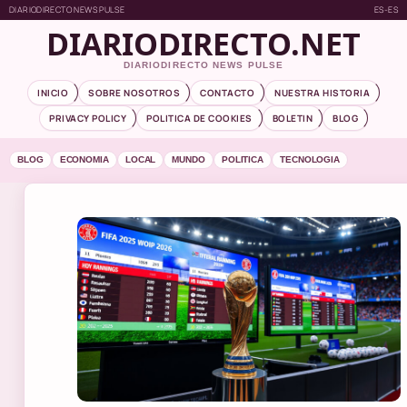
DIARIODIRECTO NEWS PULSE
ES-ES
DIARIODIRECTO.NET
DIARIODIRECTO NEWS PULSE
INICIO
SOBRE NOSOTROS
CONTACTO
NUESTRA HISTORIA
PRIVACY POLICY
POLITICA DE COOKIES
BOLETIN
BLOG
BLOG
ECONOMIA
LOCAL
MUNDO
POLITICA
TECNOLOGIA