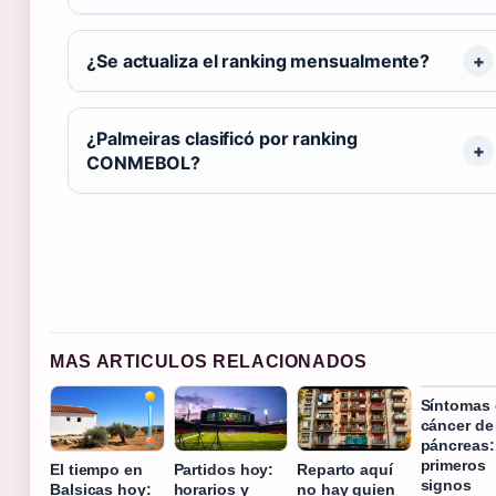
¿Se actualiza el ranking mensualmente?
¿Palmeiras clasificó por ranking
CONMEBOL?
MAS ARTICULOS RELACIONADOS
Síntomas
cáncer de
páncreas:
primeros
El tiempo en
Partidos hoy:
Reparto aquí
signos
Balsicas hoy:
horarios y
no hay quien