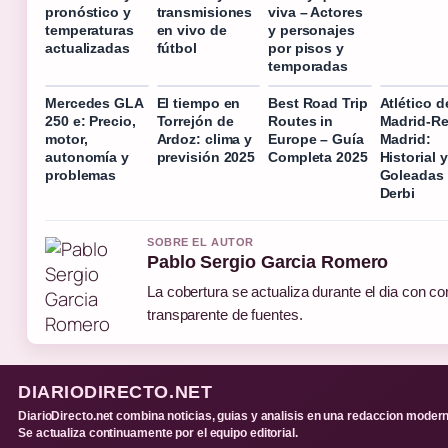
pronóstico y
transmisiones
viva – Actores
temperaturas
en vivo de
y personajes
actualizadas
fútbol
por pisos y
temporadas
Mercedes GLA
El tiempo en
Best Road Trip
Atlético d
250 e: Precio,
Torrejón de
Routes in
Madrid-Re
motor,
Ardoz: clima y
Europe – Guía
Madrid:
autonomía y
previsión 2025
Completa 2025
Historial y
problemas
Goleadas
Derbi
SOBRE EL AUTOR
Pablo Sergio Garcia Romero
La cobertura se actualiza durante el dia con con
transparente de fuentes.
DIARIODIRECTO.NET
DiarioDirecto.net combina noticias, guias y analisis en una redaccion modern
Se actualiza continuamente por el equipo editorial.