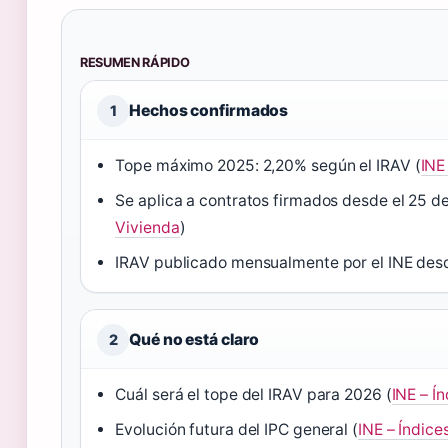
RESUMEN RÁPIDO
Hechos confirmados
1
Tope máximo 2025: 2,20% según el IRAV (
INE
Se aplica a contratos firmados desde el 25 d
Vivienda
)
IRAV publicado mensualmente por el INE des
Qué no está claro
2
Cuál será el tope del IRAV para 2026 (
INE – Í
Evolución futura del IPC general (
INE – Índice