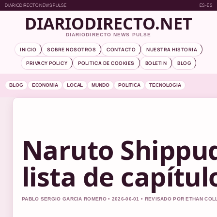
DIARIODIRECTO NEWS PULSE
ES-ES
DIARIODIRECTO.NET
DIARIODIRECTO NEWS PULSE
INICIO
SOBRE NOSOTROS
CONTACTO
NUESTRA HISTORIA
PRIVACY POLICY
POLITICA DE COOKIES
BOLETIN
BLOG
BLOG
ECONOMIA
LOCAL
MUNDO
POLITICA
TECNOLOGIA
Naruto Shippud
lista de capítu
PABLO SERGIO GARCIA ROMERO • 2026-06-01 • REVISADO POR ETHAN COL