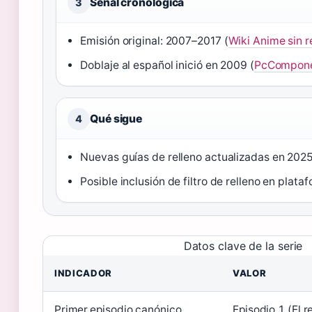
Señal cronológica
3
Emisión original: 2007–2017 (
Wiki Anime sin r
Doblaje al español inició en 2009 (
PcCompon
Qué sigue
4
Nuevas guías de relleno actualizadas en 2025
Posible inclusión de filtro de relleno en plata
Datos clave de la serie
INDICADOR
VALOR
Primer episodio canónico
Episodio 1 (El 