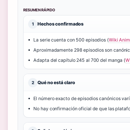
RESUMEN RÁPIDO
Hechos confirmados
1
La serie cuenta con 500 episodios (
Wiki Anime
Aproximadamente 298 episodios son canónic
Adapta del capítulo 245 al 700 del manga (
Wi
Qué no está claro
2
El número exacto de episodios canónicos varí
No hay confirmación oficial de que las plataf