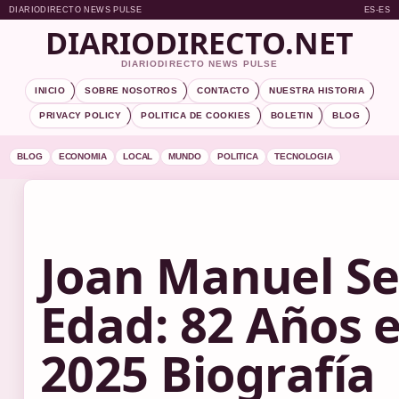
DIARIODIRECTO NEWS PULSE
ES-ES
DIARIODIRECTO.NET
DIARIODIRECTO NEWS PULSE
INICIO
SOBRE NOSOTROS
CONTACTO
NUESTRA HISTORIA
PRIVACY POLICY
POLITICA DE COOKIES
BOLETIN
BLOG
BLOG
ECONOMIA
LOCAL
MUNDO
POLITICA
TECNOLOGIA
Joan Manuel Se
Edad: 82 Años 
2025 Biografía