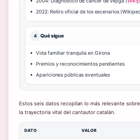
2004: Diagnóstico de cáncer de vejiga (
Wikip
2022: Retiro oficial de los escenarios (Wikipe
Qué sigue
4
Vida familiar tranquila en Girona
Premios y reconocimientos pendientes
Apariciones públicas eventuales
Estos seis datos recopilan lo más relevante sobre 
la trayectoria vital del cantautor catalán.
DATO
VALOR