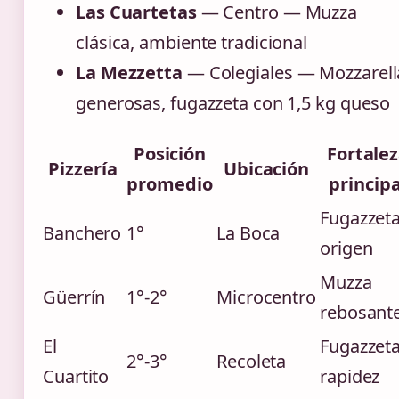
Las Cuartetas
— Centro — Muzza
clásica, ambiente tradicional
La Mezzetta
— Colegiales — Mozzarell
generosas, fugazzeta con 1,5 kg queso
Posición
Fortale
Pizzería
Ubicación
promedio
principa
Fugazzet
Banchero
1°
La Boca
origen
Muzza
Güerrín
1°-2°
Microcentro
rebosant
El
Fugazzeta
2°-3°
Recoleta
Cuartito
rapidez