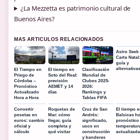
¿La Mezzetta es patrimonio cultural de
Buenos Aires?
MAS ARTICULOS RELACIONADOS
Astro Seek
Carta Natal
guía y
alternativa
El Tiempo en
El tiempo en
Clasificación
Priego de
Soto del Real:
Mundial de
Córdoba –
previsión
Clubes 2025-
Pronóstico
AEMET y 14
2026:
Actualizado
días
Rankings y
Hora a Hora
Tablas FIFA
Convertir
Roquetas de
Cruz de San
El tiempo 
pesetas en
Mar: cómo
Andrés:
Balsicas h
euros: cambio
llegar, guía
significado,
pronóstico
oficial y
completa y
usos en
temperatur
cálculo
qué visitar
construcción
actualizad
y banderas