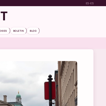
ES-ES
ET
OKIES
BOLETIN
BLOG