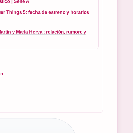
tico | Serie A
er Things 5: fecha de estreno y horarios
artín y María Hervá : relación, rumore y
ón