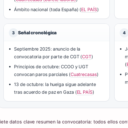
Ámbito nacional (toda España) (
EL PAÍS
)
Señal cronológica
3
4
Septiembre 2025: anuncio de la
J
convocatoria por parte de CGT (
CGT
)
m
(
Principios de octubre: CCOO y UGT
convocan paros parciales (
Cuatrecasas
)
P
m
13 de octubre: la huelga sigue adelante
tras acuerdo de paz en Gaza (
EL PAÍS
)
iete datos clave resumen la convocatoria: todos ellos con