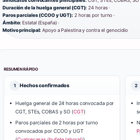
Sindicatos convocantes principales:
CGT, STEs, COBAS, SO 
Duración de la huelga general (CGT):
24 horas ·
Paros parciales (CCOO y UGT):
2 horas por turno ·
Ámbito:
Estatal (España) ·
Motivo principal:
Apoyo a Palestina y contra el genocidio
RESUMEN RÁPIDO
Hechos confirmados
1
2
Huelga general de 24 horas convocada por
I
CGT, STEs, COBAS y SO (
CGT
)
s
Paros parciales de 2 horas por turno
N
convocados por CCOO y UGT
P
(
Cuatrecasas (bufete laboral)
)