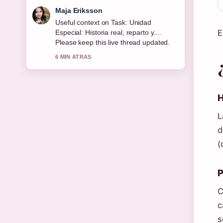
Maja Eriksson
Useful context on Task: Unidad
E
Especial: Historia real, reparto y....
Please keep this live thread updated.
6 MIN ATRAS
H
d
(
P
C
c
s